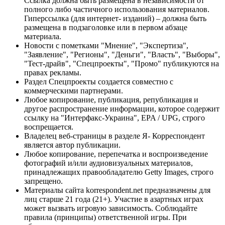
Ссылка должна быть размещена в независимости от
полного либо частичного использования материалов.
Гиперссылка (для интернет- изданий) – должна быть
размещена в подзаголовке или в первом абзаце
материала.
Новости с пометками "Мнение", "Экспертиза",
"Заявление", "Регионы", "Деньги", "Власть", "Выборы",
"Тест-драйв", "Спецпроекты", "Промо" публикуются на
правах рекламы.
Раздел Спецпроекты создается совместно с
коммерческими партнерами.
Любое копирование, публикация, републикация и
другое распространение информации, которое содержит
ссылку на "Интерфакс-Украина", EPA / UPG, строго
воспрещается.
Владелец веб-страницы в разделе Я- Корреспондент
является автор публикации.
Любое копирование, перепечатка и воспроизведение
фотографий и/или аудиовизуальных материалов,
принадлежащих правообладателю Getty Images, строго
запрещено.
Материалы сайта korrespondent.net предназначены для
лиц старше 21 года (21+). Участие в азартных играх
может вызвать игровую зависимость. Соблюдайте
правила (принципы) ответственной игры. При