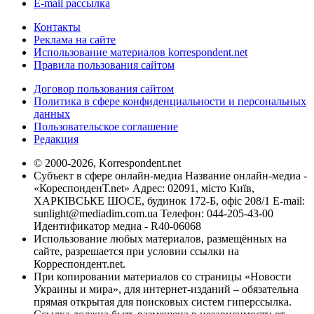
E-mail рассылка
Контакты
Реклама на сайте
Использование материалов korrespondent.net
Правила пользования сайтом
Договор пользования сайтом
Политика в сфере конфиденциальности и персональных
данных
Пользовательское соглашение
Редакция
© 2000-2026, Korrespondent.net
Субъект в сфере онлайн-медиа Название онлайн-медиа -
«КореспонденТ.net» Адрес: 02091, місто Київ,
ХАРКІВСЬКЕ ШОСЕ, будинок 172-Б, офіс 208/1 E-mail:
sunlight@mediadim.com.ua
Телефон: 044-205-43-00
Идентификатор медиа - R40-06068
Использование любых материалов, размещённых на
сайте, разрешается при условии ссылки на
Корреспондент.net.
При копировании материалов со страницы «Новости
Украины и мира», для интернет-изданий – обязательна
прямая открытая для поисковых систем гиперссылка.