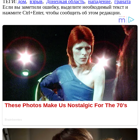
ТЕГИ:
дом
,
взрыв
,
Донецкая область
,
нападение
,
граната
Если вы заметили ошибку, выделите необходимый текст и
нажмите Ctrl+Enter, чтобы сообщить об этом редакции.