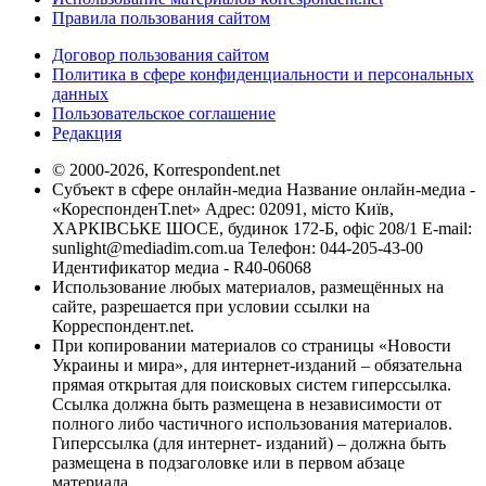
Правила пользования сайтом
Договор пользования сайтом
Политика в сфере конфиденциальности и персональных
данных
Пользовательское соглашение
Редакция
© 2000-2026, Korrespondent.net
Субъект в сфере онлайн-медиа Название онлайн-медиа -
«КореспонденТ.net» Адрес: 02091, місто Київ,
ХАРКІВСЬКЕ ШОСЕ, будинок 172-Б, офіс 208/1 E-mail:
sunlight@mediadim.com.ua
Телефон: 044-205-43-00
Идентификатор медиа - R40-06068
Использование любых материалов, размещённых на
сайте, разрешается при условии ссылки на
Корреспондент.net.
При копировании материалов со страницы «Новости
Украины и мира», для интернет-изданий – обязательна
прямая открытая для поисковых систем гиперссылка.
Ссылка должна быть размещена в независимости от
полного либо частичного использования материалов.
Гиперссылка (для интернет- изданий) – должна быть
размещена в подзаголовке или в первом абзаце
материала.