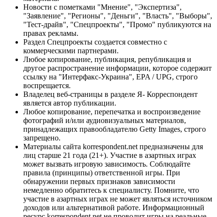
Новости с пометками "Мнение", "Экспертиза",
"Заявление", "Регионы", "Деньги", "Власть", "Выборы",
"Тест-драйв", "Спецпроекты", "Промо" публикуются на
правах рекламы.
Раздел Спецпроекты создается совместно с
коммерческими партнерами.
Любое копирование, публикация, републикация и
другое распространение информации, которое содержит
ссылку на "Интерфакс-Украина", EPA / UPG, строго
воспрещается.
Владелец веб-страницы в разделе Я- Корреспондент
является автор публикации.
Любое копирование, перепечатка и воспроизведение
фотографий и/или аудиовизуальных материалов,
принадлежащих правообладателю Getty Images, строго
запрещено.
Материалы сайта korrespondent.net предназначены для
лиц старше 21 года (21+). Участие в азартных играх
может вызвать игровую зависимость. Соблюдайте
правила (принципы) ответственной игры. При
обнаружении первых признаков зависимости
немедленно обратитесь к специалисту. Помните, что
участие в азартных играх не может являться источником
доходов или альтернативой работе. Информационный
ресурс korrespondent.net не проводит игры на реальные