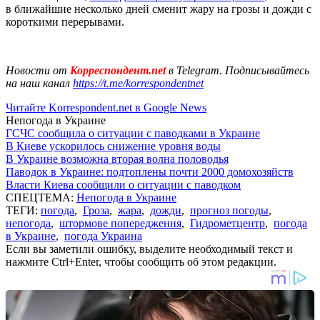
в ближайшие несколько дней сменит жару на грозы и дожди с
короткими перерывами.
Новости от
Корреспондент.net
в Telegram. Подписывайтесь
на наш канал
https://t.me/korrespondentnet
Читайте Korrespondent.net в Google News
Непогода в Украине
ГСЧС сообщила о ситуации с паводками в Украине
В Киеве ускорилось снижение уровня воды
В Украине возможна вторая волна половодья
Паводок в Украине: подтоплены почти 2000 домохозяйств
Власти Киева сообщили о ситуации с паводком
СПЕЦТЕМА:
Непогода в Украине
ТЕГИ:
погода
,
Гроза
,
жара
,
дожди
,
прогноз погоды
,
непогода
,
штормове попередження
,
Гидрометцентр
,
погода
в Украине
,
погода Украина
Если вы заметили ошибку, выделите необходимый текст и
нажмите Ctrl+Enter, чтобы сообщить об этом редакции.