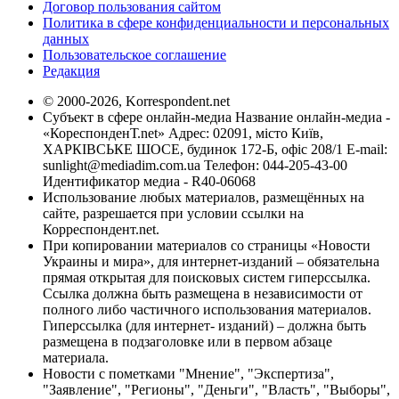
Договор пользования сайтом
Политика в сфере конфиденциальности и персональных
данных
Пользовательское соглашение
Редакция
© 2000-2026, Korrespondent.net
Субъект в сфере онлайн-медиа Название онлайн-медиа -
«КореспонденТ.net» Адрес: 02091, місто Київ,
ХАРКІВСЬКЕ ШОСЕ, будинок 172-Б, офіс 208/1 E-mail:
sunlight@mediadim.com.ua
Телефон: 044-205-43-00
Идентификатор медиа - R40-06068
Использование любых материалов, размещённых на
сайте, разрешается при условии ссылки на
Корреспондент.net.
При копировании материалов со страницы «Новости
Украины и мира», для интернет-изданий – обязательна
прямая открытая для поисковых систем гиперссылка.
Ссылка должна быть размещена в независимости от
полного либо частичного использования материалов.
Гиперссылка (для интернет- изданий) – должна быть
размещена в подзаголовке или в первом абзаце
материала.
Новости с пометками "Мнение", "Экспертиза",
"Заявление", "Регионы", "Деньги", "Власть", "Выборы",