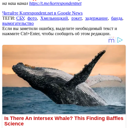
на наш канал
https://t.me/korrespondentnet
Читайте Korrespondent.net в Google News
ТЕГИ:
СБУ
,
фото
,
Хмельницкий
,
рэкет
,
задержание
,
банда
,
вымогательство
Если вы заметили ошибку, выделите необходимый текст и
нажмите Ctrl+Enter, чтобы сообщить об этом редакции.