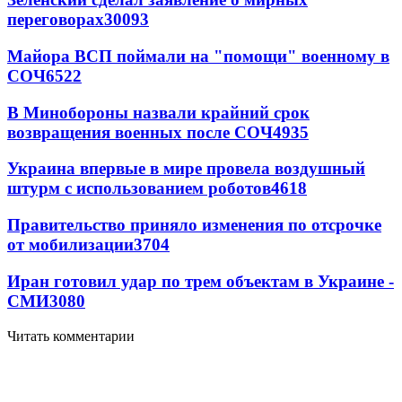
переговорах
30093
Майора ВСП поймали на "помощи" военному в
СОЧ
6522
В Минобороны назвали крайний срок
возвращения военных после СОЧ
4935
Украина впервые в мире провела воздушный
штурм с использованием роботов
4618
Правительство приняло изменения по отсрочке
от мобилизации
3704
Иран готовил удар по трем объектам в Украине -
СМИ
3080
Читать комментарии