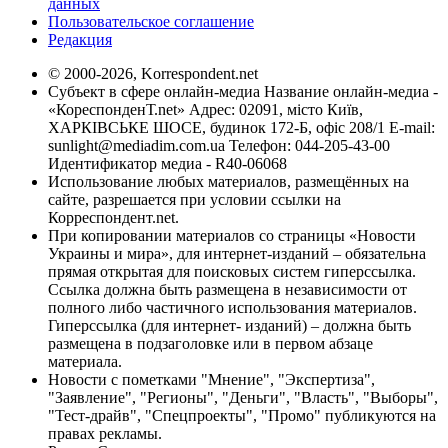
данных
Пользовательское соглашение
Редакция
© 2000-2026, Korrespondent.net
Субъект в сфере онлайн-медиа Название онлайн-медиа -
«КореспонденТ.net» Адрес: 02091, місто Київ,
ХАРКІВСЬКЕ ШОСЕ, будинок 172-Б, офіс 208/1 E-mail:
sunlight@mediadim.com.ua
Телефон: 044-205-43-00
Идентификатор медиа - R40-06068
Использование любых материалов, размещённых на
сайте, разрешается при условии ссылки на
Корреспондент.net.
При копировании материалов со страницы «Новости
Украины и мира», для интернет-изданий – обязательна
прямая открытая для поисковых систем гиперссылка.
Ссылка должна быть размещена в независимости от
полного либо частичного использования материалов.
Гиперссылка (для интернет- изданий) – должна быть
размещена в подзаголовке или в первом абзаце
материала.
Новости с пометками "Мнение", "Экспертиза",
"Заявление", "Регионы", "Деньги", "Власть", "Выборы",
"Тест-драйв", "Спецпроекты", "Промо" публикуются на
правах рекламы.