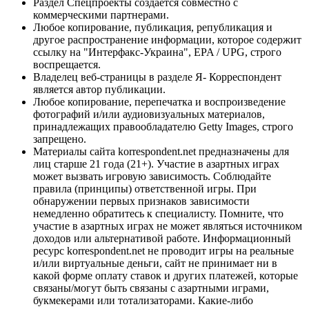
Раздел Спецпроекты создается совместно с
коммерческими партнерами.
Любое копирование, публикация, републикация и
другое распространение информации, которое содержит
ссылку на "Интерфакс-Украина", EPA / UPG, строго
воспрещается.
Владелец веб-страницы в разделе Я- Корреспондент
является автор публикации.
Любое копирование, перепечатка и воспроизведение
фотографий и/или аудиовизуальных материалов,
принадлежащих правообладателю Getty Images, строго
запрещено.
Материалы сайта korrespondent.net предназначены для
лиц старше 21 года (21+). Участие в азартных играх
может вызвать игровую зависимость. Соблюдайте
правила (принципы) ответственной игры. При
обнаружении первых признаков зависимости
немедленно обратитесь к специалисту. Помните, что
участие в азартных играх не может являться источником
доходов или альтернативой работе. Информационный
ресурс korrespondent.net не проводит игры на реальные
и/или виртуальные деньги, сайт не принимает ни в
какой форме оплату ставок и других платежей, которые
связаны/могут быть связаны с азартными играми,
букмекерами или тотализаторами. Какие-либо