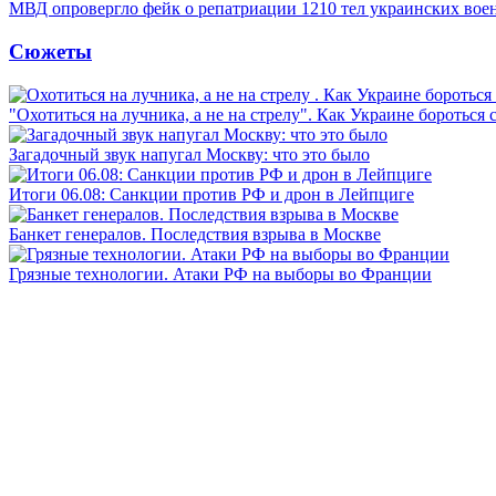
МВД опровергло фейк о репатриации 1210 тел украинских во
Сюжеты
"Охотиться на лучника, а не на стрелу". Как Украине бороться 
Загадочный звук напугал Москву: что это было
Итоги 06.08: Санкции против РФ и дрон в Лейпциге
Банкет генералов. Последствия взрыва в Москве
Грязные технологии. Атаки РФ на выборы во Франции