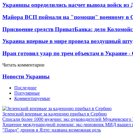
Украинцы определились насчет вывода войск из 
Майора ВСП поймали на "помощи" военному в
Присвоение средств ПриватБанка: дело Коломойс
Украина впервые в мире провела воздушный шту
Иран готовил удар по трем объектам в Украине 
Читать комментарии
Новости Украины
Последние
Популярные
Комментируемые
Зеленский впервые за каденцию прибыл в Сербию
Списали более 1000 мужчин: экс-руководителей Мукачевского
Хищение международной помощи: экс-чиновник МИД вышел
"Парад" дронов в Ялте: названа возможная цель