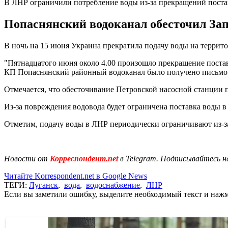
В ЛНР ограничили потребление воды из-за прекращений поста
Попаснянский водоканал обесточил За
В ночь на 15 июня Украина прекратила подачу воды на терри
"Пятнадцатого июня около 4.00 произошло прекращение постав
КП Попаснянский районный водоканал было получено письмо с
Отмечается, что обесточивание Петровской насосной станции 
Из-за повреждения водовода будет ограничена поставка воды 
Отметим, подачу воды в ЛНР периодически ограничивают из-за
Новости от
Корреспондент.net
в Telegram. Подписывайтесь н
Читайте Korrespondent.net в Google News
ТЕГИ:
Луганск
,
вода
,
водоснабжение
,
ЛНР
Если вы заметили ошибку, выделите необходимый текст и нажми