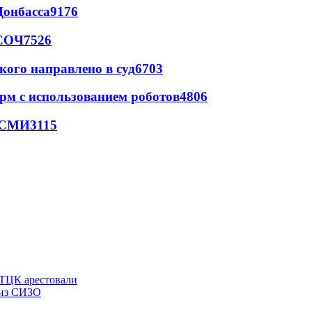
Донбасса
9176
 СОЧ
7526
кого направлено в суд
6703
рм с использованием роботов
4806
- СМИ
3115
 ТЦК арестовали
 из СИЗО