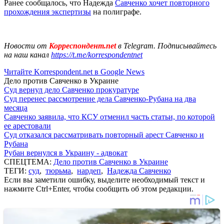
Ранее сообщалось, что Надежда
Савченко хочет повторного
прохождения экспертизы
на полиграфе.
Новости от
Корреспондент.net
в Telegram. Подписывайтесь
на наш канал
https://t.me/korrespondentnet
Читайте Korrespondent.net в Google News
Дело против Савченко в Украине
Суд вернул дело Савченко прокуратуре
Суд перенес рассмотрение дела Савченко-Рубана на два
месяца
Савченко заявила, что КСУ отменил часть статьи, по которой
ее арестовали
Суд отказался рассматривать повторный арест Савченко и
Рубана
Рубан вернулся в Украину - адвокат
СПЕЦТЕМА:
Дело против Савченко в Украине
ТЕГИ:
суд
,
тюрьма
,
нардеп
,
Надежда Савченко
Если вы заметили ошибку, выделите необходимый текст и
нажмите Ctrl+Enter, чтобы сообщить об этом редакции.