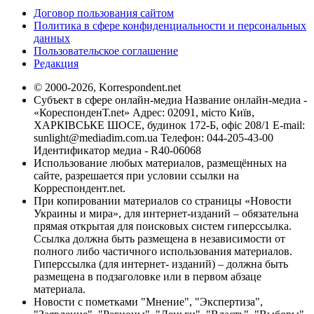
Договор пользования сайтом
Политика в сфере конфиденциальности и персональных
данных
Пользовательское соглашение
Редакция
© 2000-2026, Korrespondent.net
Субъект в сфере онлайн-медиа Название онлайн-медиа -
«КореспонденТ.net» Адрес: 02091, місто Київ,
ХАРКІВСЬКЕ ШОСЕ, будинок 172-Б, офіс 208/1 E-mail:
sunlight@mediadim.com.ua
Телефон: 044-205-43-00
Идентификатор медиа - R40-06068
Использование любых материалов, размещённых на
сайте, разрешается при условии ссылки на
Корреспондент.net.
При копировании материалов со страницы «Новости
Украины и мира», для интернет-изданий – обязательна
прямая открытая для поисковых систем гиперссылка.
Ссылка должна быть размещена в независимости от
полного либо частичного использования материалов.
Гиперссылка (для интернет- изданий) – должна быть
размещена в подзаголовке или в первом абзаце
материала.
Новости с пометками "Мнение", "Экспертиза",