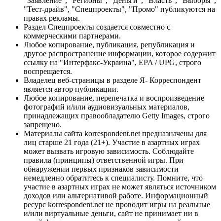
"Заявление", "Регионы", "Деньги", "Власть", "Выборы",
"Тест-драйв", "Спецпроекты", "Промо" публикуются на
правах рекламы.
Раздел Спецпроекты создается совместно с
коммерческими партнерами.
Любое копирование, публикация, републикация и
другое распространение информации, которое содержит
ссылку на "Интерфакс-Украина", EPA / UPG, строго
воспрещается.
Владелец веб-страницы в разделе Я- Корреспондент
является автор публикации.
Любое копирование, перепечатка и воспроизведение
фотографий и/или аудиовизуальных материалов,
принадлежащих правообладателю Getty Images, строго
запрещено.
Материалы сайта korrespondent.net предназначены для
лиц старше 21 года (21+). Участие в азартных играх
может вызвать игровую зависимость. Соблюдайте
правила (принципы) ответственной игры. При
обнаружении первых признаков зависимости
немедленно обратитесь к специалисту. Помните, что
участие в азартных играх не может являться источником
доходов или альтернативой работе. Информационный
ресурс korrespondent.net не проводит игры на реальные
и/или виртуальные деньги, сайт не принимает ни в