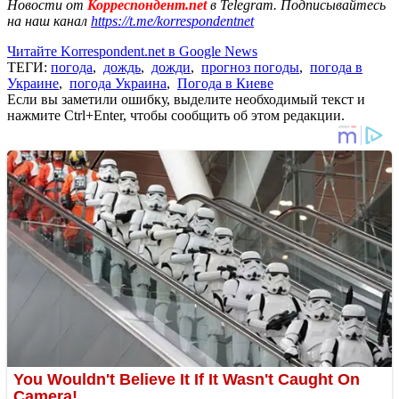
Новости от
Корреспондент.net
в Telegram. Подписывайтесь
на наш канал
https://t.me/korrespondentnet
Читайте Korrespondent.net в Google News
ТЕГИ:
погода
,
дождь
,
дожди
,
прогноз погоды
,
погода в
Украине
,
погода Украина
,
Погода в Киеве
Если вы заметили ошибку, выделите необходимый текст и
нажмите Ctrl+Enter, чтобы сообщить об этом редакции.