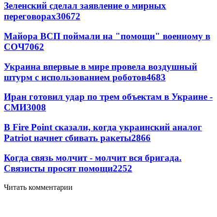
Зеленский сделал заявление о мирных
переговорах
30672
Майора ВСП поймали на "помощи" военному в
СОЧ
7062
Украина впервые в мире провела воздушный
штурм с использованием роботов
4683
Иран готовил удар по трем объектам в Украине -
СМИ
3008
В Fire Point сказали, когда украинский аналог
Patriot начнет сбивать ракеты
2866
Когда связь молчит - молчит вся бригада.
Связисты просят помощи
2252
Читать комментарии