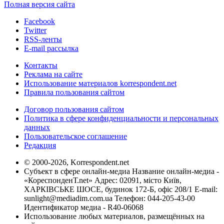
Полная версия сайта
Facebook
Twitter
RSS-ленты
E-mail рассылка
Контакты
Реклама на сайте
Использование материалов korrespondent.net
Правила пользования сайтом
Договор пользования сайтом
Политика в сфере конфиденциальности и персональных
данных
Пользовательское соглашение
Редакция
© 2000-2026, Korrespondent.net
Субъект в сфере онлайн-медиа Название онлайн-медиа -
«КореспонденТ.net» Адрес: 02091, місто Київ,
ХАРКІВСЬКЕ ШОСЕ, будинок 172-Б, офіс 208/1 E-mail:
sunlight@mediadim.com.ua
Телефон: 044-205-43-00
Идентификатор медиа - R40-06068
Использование любых материалов, размещённых на