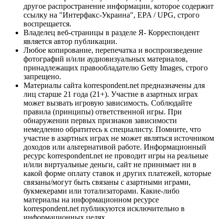
другое распространение информации, которое содержит
ссылку на "Интерфакс-Украина", EPA / UPG, строго
воспрещается.
Владелец веб-страницы в разделе Я- Корреспондент
является автор публикации.
Любое копирование, перепечатка и воспроизведение
фотографий и/или аудиовизуальных материалов,
принадлежащих правообладателю Getty Images, строго
запрещено.
Материалы сайта korrespondent.net предназначены для
лиц старше 21 года (21+). Участие в азартных играх
может вызвать игровую зависимость. Соблюдайте
правила (принципы) ответственной игры. При
обнаружении первых признаков зависимости
немедленно обратитесь к специалисту. Помните, что
участие в азартных играх не может являться источником
доходов или альтернативой работе. Информационный
ресурс korrespondent.net не проводит игры на реальные
и/или виртуальные деньги, сайт не принимает ни в
какой форме оплату ставок и других платежей, которые
связаны/могут быть связаны с азартными играми,
букмекерами или тотализаторами. Какие-либо
материалы на информационном ресурсе
korrespondent.net публикуются исключительно в
информационных целях.