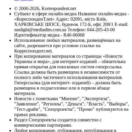
© 2000-2026, Korrespondent.net
Субъект в сфере онлайн-медиа Название онлайн-медиа -
«КореспонденТ.net» Адрес: 02091, місто Київ,
ХАРКІВСЬКЕ ШОСЕ, будинок 172-Б, офіс 208/1 E-mail:
sunlight@mediadim.com.ua
Телефон: 044-205-43-00
Идентификатор медиа - R40-06068
Использование любых материалов, размещённых на
сайте, разрешается при условии ссылки на
Корреспондент.net.
При копировании материалов со страницы «Новости
Украины и мира», для интернет-изданий – обязательна
прямая открытая для поисковых систем гиперссылка.
Ссылка должна быть размещена в независимости от
полного либо частичного использования материалов.
Гиперссылка (для интернет- изданий) – должна быть
размещена в подзаголовке или в первом абзаце
материала.
Новости с пометками "Мнение", "Экспертиза",
"Заявление", "Регионы", "Деньги", "Власть", "Выборы",
"Тест-драйв", "Спецпроекты", "Промо" публикуются на
правах рекламы.
Раздел Спецпроекты создается совместно с
коммерческими партнерами.
Любое копирование, публикация, републикация и