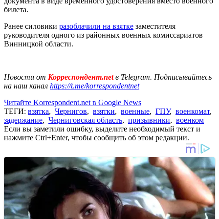
документа в виде временного удостоверения вместо военного
билета.
Ранее силовики
разоблачили на взятке
заместителя
руководителя одного из районных военных комиссариатов
Винницкой области.
Новости от
Корреспондент.net
в Telegram. Подписывайтесь
на наш канал
https://t.me/korrespondentnet
Читайте Korrespondent.net в Google News
ТЕГИ:
взятка
,
Чернигов
,
взятки
,
военные
,
ГПУ
,
военкомат
,
задержание
,
Черниговская область
,
призывники
,
военком
Если вы заметили ошибку, выделите необходимый текст и
нажмите Ctrl+Enter, чтобы сообщить об этом редакции.