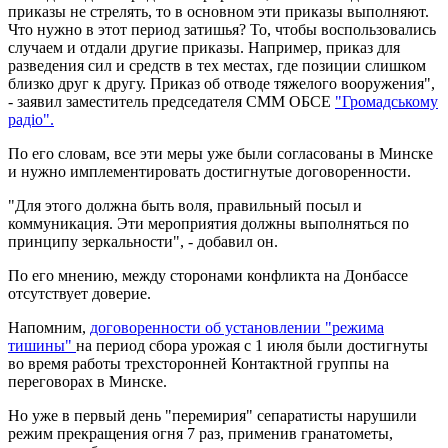
приказы не стрелять, то в основном эти приказы выполняют.
Что нужно в этот период затишья? То, чтобы воспользовались
случаем и отдали другие приказы. Например, приказ для
разведения сил и средств в тех местах, где позиции слишком
близко друг к другу. Приказ об отводе тяжелого вооружения",
- заявил заместитель председателя СММ ОБСЕ
"Громадському
радіо".
По его словам, все эти меры уже были согласованы в Минске
и нужно имплементировать достигнутые договоренности.
"Для этого должна быть воля, правильный посыл и
коммуникация. Эти мероприятия должны выполняться по
принципу зеркальности", - добавил он.
По его мнению, между сторонами конфликта на Донбассе
отсутствует доверие.
Напомним,
договоренности об установлении "режима
тишины"
на период сбора урожая с 1 июля были достигнуты
во время работы трехсторонней Контактной группы на
переговорах в Минске.
Но уже в первый день "перемирия" сепаратисты нарушили
режим прекращения огня 7 раз, применив гранатометы,