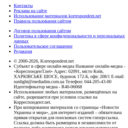
Контакты
Реклама на сайте
Использование материалов korrespondent.net
Правила пользования сайтом
Договор пользования сайтом
Политика в сфере конфиденциальности и персональных
данных
Пользовательское соглашение
Редакция
© 2000-2026, Korrespondent.net
Субъект в сфере онлайн-медиа Название онлайн-медиа -
«КореспонденТ.net» Адрес: 02091, місто Київ,
ХАРКІВСЬКЕ ШОСЕ, будинок 172-Б, офіс 208/1 E-mail:
sunlight@mediadim.com.ua
Телефон: 044-205-43-00
Идентификатор медиа - R40-06068
Использование любых материалов, размещённых на
сайте, разрешается при условии ссылки на
Корреспондент.net.
При копировании материалов со страницы «Новости
Украины и мира», для интернет-изданий – обязательна
прямая открытая для поисковых систем гиперссылка.
Ссылка должна быть размещена в независимости от
полного либо частичного использования материалов.