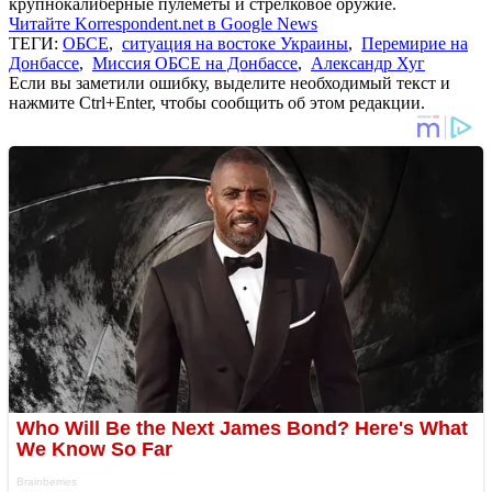
крупнокалиберные пулеметы и стрелковое оружие.
Читайте Korrespondent.net в Google News
ТЕГИ:
ОБСЕ
,
ситуация на востоке Украины
,
Перемирие на
Донбассе
,
Миссия ОБСЕ на Донбассе
,
Александр Хуг
Если вы заметили ошибку, выделите необходимый текст и
нажмите Ctrl+Enter, чтобы сообщить об этом редакции.