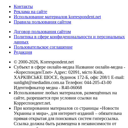
Контакты
Реклама на сайте
Использование материалов korrespondent.net
Правила пользования сайтом
Договор пользования сайтом
Политика в сфере конфиденциальности и персональных
данных
Пользовательское соглашение
Редакция
© 2000-2026, Korrespondent.net
Субъект в сфере онлайн-медиа Название онлайн-медиа -
«КореспонденТ.net» Адрес: 02091, місто Київ,
ХАРКІВСЬКЕ ШОСЕ, будинок 172-Б, офіс 208/1 E-mail:
sunlight@mediadim.com.ua
Телефон: 044-205-43-00
Идентификатор медиа - R40-06068
Использование любых материалов, размещённых на
сайте, разрешается при условии ссылки на
Корреспондент.net.
При копировании материалов со страницы «Новости
Украины и мира», для интернет-изданий – обязательна
прямая открытая для поисковых систем гиперссылка.
Ссылка должна быть размещена в независимости от