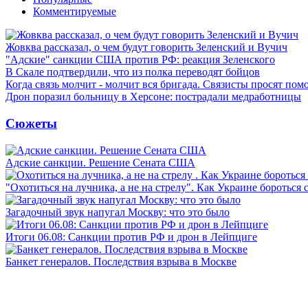
Комментируемые
Жовква рассказал, о чем будут говорить Зеленский и Вучич
"Адские" санкции США против РФ: реакция Зеленского
В Скале подтвердили, что из полка переводят бойцов
Когда связь молчит - молчит вся бригада. Связисты просят по
Дрон поразил больницу в Херсоне: пострадали медработницы
Сюжеты
Адские санкции. Решение Сената США
"Охотиться на лучника, а не на стрелу". Как Украине бороться 
Загадочный звук напугал Москву: что это было
Итоги 06.08: Санкции против РФ и дрон в Лейпциге
Банкет генералов. Последствия взрыва в Москве