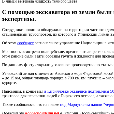
В лиман вытекала жидкость темного цвета
С помощью экскаватора из земли были 
экспертизы.
Сотрудники полиции обнаружили на территории частного домов
стационарный трубопровод, из которого в Утлюкский лиман вы
Об этом
сообщает
региональное управление Нацполиции в четв
Местность осмотрели полицейские, представители регионально
этом районе были взяты образцы грунта и жидкости для провед
По данному факту открыли уголовное производство по статье о
Утлюкский лиман отделен от Азовского моря Федотовой косой 
– до 15 км, общая площадь порядка в 700 кв. км, глубина – о
курорте.
Напомним, в конце мая
в Кирилловке оказались подтоплены 5
тракторов для перевозки людей с Бирючьего острова, а также о
Также сообщалось, что на пляже
под Мариуполем нашли "черн
Новости от
Корреспондент.net
в Telegram. Подписывайтесь н