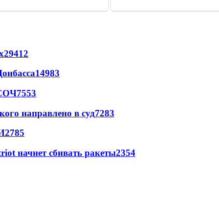
х
29412
Донбасса
14983
 СОЧ
7553
кого направлено в суд
7283
И
2785
triot начнет сбивать ракеты
2354