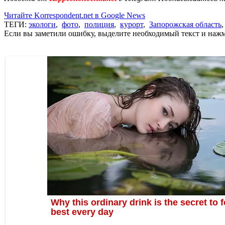
Читайте Korrespondent.net в Google News
ТЕГИ:
экологи
,
фото
,
полиция
,
курорт
,
Запорожская область
Если вы заметили ошибку, выделите необходимый текст и нажми