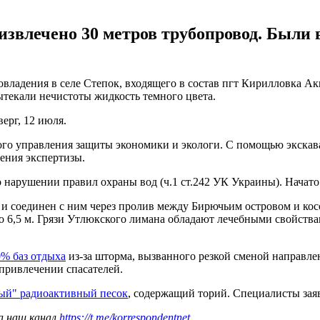
извлечено 30 метров трубопровод. Были 
ладения в селе Степок, входящего в состав пгт Кирилловка Ак
текали нечистоты жидкость темного цвета.
ерг, 12 июля.
го управления защиты экономики и экологи. С помощью экскава
ения экспертизы.
 нарушении правил охраны вод (ч.1 ст.242 УК Украины). Начато
и соединен с ним через пролив между Бирючьим островом и косо
коло 6,5 м. Грязи Утлюкского лимана обладают лечебными свойст
0% баз отдыха
из-за шторма, вызванного резкой сменой направле
 привлечении спасателей.
ый" радиоактивный песок
, содержащий торий. Специалисты заяв
а наш канал
https://t.me/korrespondentnet