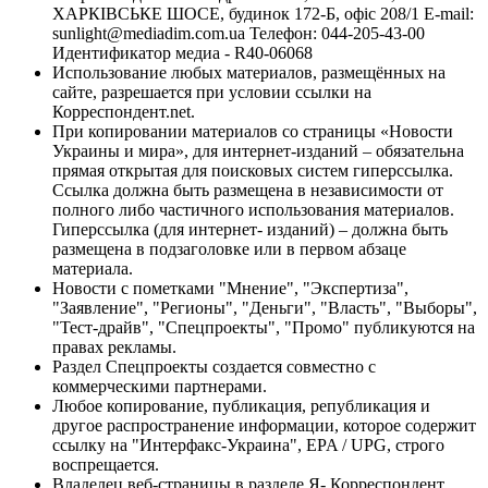
ХАРКІВСЬКЕ ШОСЕ, будинок 172-Б, офіс 208/1 E-mail:
sunlight@mediadim.com.ua
Телефон: 044-205-43-00
Идентификатор медиа - R40-06068
Использование любых материалов, размещённых на
сайте, разрешается при условии ссылки на
Корреспондент.net.
При копировании материалов со страницы «Новости
Украины и мира», для интернет-изданий – обязательна
прямая открытая для поисковых систем гиперссылка.
Ссылка должна быть размещена в независимости от
полного либо частичного использования материалов.
Гиперссылка (для интернет- изданий) – должна быть
размещена в подзаголовке или в первом абзаце
материала.
Новости с пометками "Мнение", "Экспертиза",
"Заявление", "Регионы", "Деньги", "Власть", "Выборы",
"Тест-драйв", "Спецпроекты", "Промо" публикуются на
правах рекламы.
Раздел Спецпроекты создается совместно с
коммерческими партнерами.
Любое копирование, публикация, републикация и
другое распространение информации, которое содержит
ссылку на "Интерфакс-Украина", EPA / UPG, строго
воспрещается.
Владелец веб-страницы в разделе Я- Корреспондент