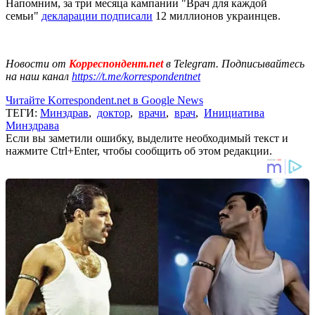
Напомним, за три месяца кампании "Врач для каждой
семьи"
декларации подписали
12 миллионов украинцев.
Новости от
Корреспондент.net
в Telegram. Подписывайтесь
на наш канал
https://t.me/korrespondentnet
Читайте Korrespondent.net в Google News
ТЕГИ:
Минздрав
,
доктор
,
врачи
,
врач
,
Инициатива
Минздрава
Если вы заметили ошибку, выделите необходимый текст и
нажмите Ctrl+Enter, чтобы сообщить об этом редакции.