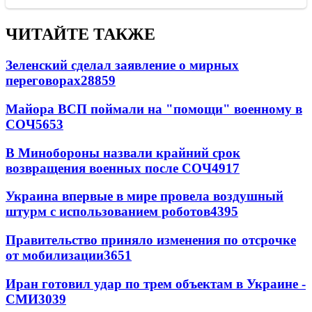
ЧИТАЙТЕ ТАКЖЕ
Зеленский сделал заявление о мирных
переговорах
28859
Майора ВСП поймали на "помощи" военному в
СОЧ
5653
В Минобороны назвали крайний срок
возвращения военных после СОЧ
4917
Украина впервые в мире провела воздушный
штурм с использованием роботов
4395
Правительство приняло изменения по отсрочке
от мобилизации
3651
Иран готовил удар по трем объектам в Украине -
СМИ
3039