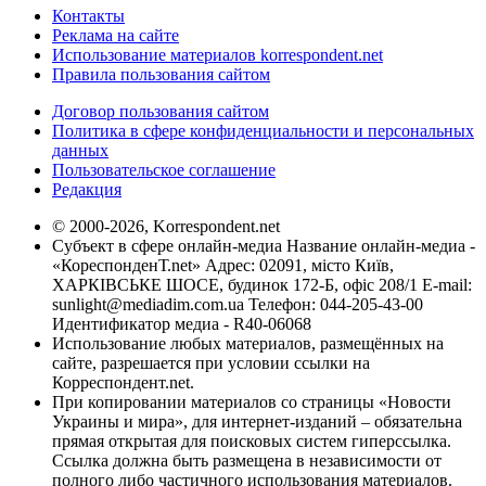
Контакты
Реклама на сайте
Использование материалов korrespondent.net
Правила пользования сайтом
Договор пользования сайтом
Политика в сфере конфиденциальности и персональных
данных
Пользовательское соглашение
Редакция
© 2000-2026, Korrespondent.net
Субъект в сфере онлайн-медиа Название онлайн-медиа -
«КореспонденТ.net» Адрес: 02091, місто Київ,
ХАРКІВСЬКЕ ШОСЕ, будинок 172-Б, офіс 208/1 E-mail:
sunlight@mediadim.com.ua
Телефон: 044-205-43-00
Идентификатор медиа - R40-06068
Использование любых материалов, размещённых на
сайте, разрешается при условии ссылки на
Корреспондент.net.
При копировании материалов со страницы «Новости
Украины и мира», для интернет-изданий – обязательна
прямая открытая для поисковых систем гиперссылка.
Ссылка должна быть размещена в независимости от
полного либо частичного использования материалов.