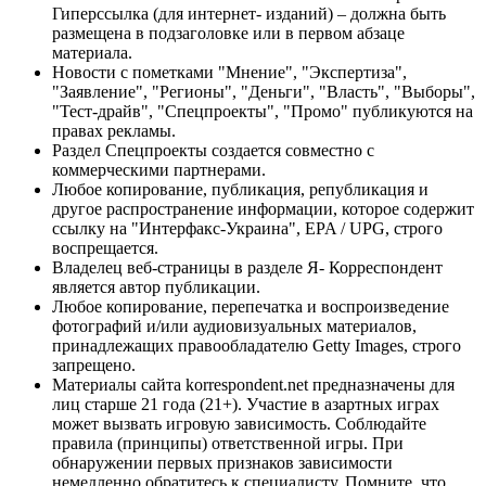
Гиперссылка (для интернет- изданий) – должна быть
размещена в подзаголовке или в первом абзаце
материала.
Новости с пометками "Мнение", "Экспертиза",
"Заявление", "Регионы", "Деньги", "Власть", "Выборы",
"Тест-драйв", "Спецпроекты", "Промо" публикуются на
правах рекламы.
Раздел Спецпроекты создается совместно с
коммерческими партнерами.
Любое копирование, публикация, републикация и
другое распространение информации, которое содержит
ссылку на "Интерфакс-Украина", EPA / UPG, строго
воспрещается.
Владелец веб-страницы в разделе Я- Корреспондент
является автор публикации.
Любое копирование, перепечатка и воспроизведение
фотографий и/или аудиовизуальных материалов,
принадлежащих правообладателю Getty Images, строго
запрещено.
Материалы сайта korrespondent.net предназначены для
лиц старше 21 года (21+). Участие в азартных играх
может вызвать игровую зависимость. Соблюдайте
правила (принципы) ответственной игры. При
обнаружении первых признаков зависимости
немедленно обратитесь к специалисту. Помните, что