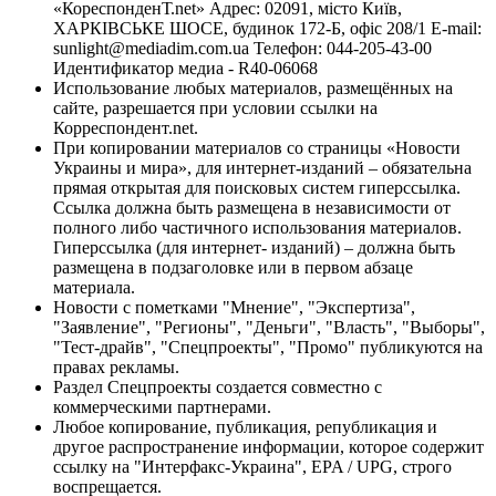
«КореспонденТ.net» Адрес: 02091, місто Київ,
ХАРКІВСЬКЕ ШОСЕ, будинок 172-Б, офіс 208/1 E-mail:
sunlight@mediadim.com.ua
Телефон: 044-205-43-00
Идентификатор медиа - R40-06068
Использование любых материалов, размещённых на
сайте, разрешается при условии ссылки на
Корреспондент.net.
При копировании материалов со страницы «Новости
Украины и мира», для интернет-изданий – обязательна
прямая открытая для поисковых систем гиперссылка.
Ссылка должна быть размещена в независимости от
полного либо частичного использования материалов.
Гиперссылка (для интернет- изданий) – должна быть
размещена в подзаголовке или в первом абзаце
материала.
Новости с пометками "Мнение", "Экспертиза",
"Заявление", "Регионы", "Деньги", "Власть", "Выборы",
"Тест-драйв", "Спецпроекты", "Промо" публикуются на
правах рекламы.
Раздел Спецпроекты создается совместно с
коммерческими партнерами.
Любое копирование, публикация, републикация и
другое распространение информации, которое содержит
ссылку на "Интерфакс-Украина", EPA / UPG, строго
воспрещается.