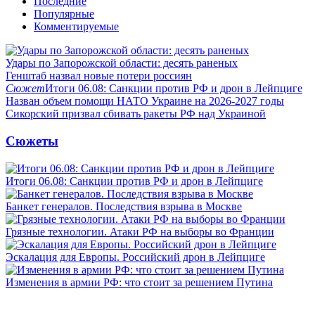
Последние
Популярные
Комментируемые
Удары по Запорожской области: десять раненых
Генштаб назвал новые потери россиян
Сюжет
Итоги 06.08: Санкции против РФ и дрон в Лейпциге
Назван объем помощи НАТО Украине на 2026-2027 годы
Сикорский призвал сбивать ракеты РФ над Украиной
Сюжеты
Итоги 06.08: Санкции против РФ и дрон в Лейпциге
Банкет генералов. Последствия взрыва в Москве
Грязные технологии. Атаки РФ на выборы во Франции
Эскалация для Европы. Российский дрон в Лейпциге
Изменения в армии РФ: что стоит за решением Путина