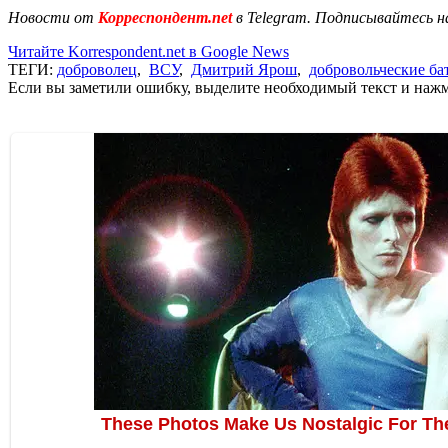
Новости от
Корреспондент.net
в Telegram. Подписывайтесь н
Читайте Korrespondent.net в Google News
ТЕГИ:
доброволец
,
ВСУ
,
Дмитрий Ярош
,
добровольческие ба
Если вы заметили ошибку, выделите необходимый текст и нажми