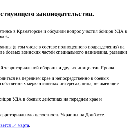
ствующего законодательства.
илсь в Краматорске и обсудили вопрос участия бойцов УДА в
book.
аины (в том числе в составе полноценного подразделения) на
аве боевых воинских частей специального назначения, разведки
ий территориальной обороны и других инициатив Яроша.
одиться на переднем крае и непосредственно в боевых
в собственных меркантильных интересах; лица, не имеющие
ойцов УДА в боевых действиях на переднем крае и
ерриториальную целостность Украины на Донбассе.
ается 14 марта
.