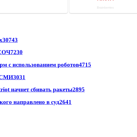
х
30743
 СОЧ
7230
рм с использованием роботов
4715
- СМИ
3031
triot начнет сбивать ракеты
2895
кого направлено в суд
2641