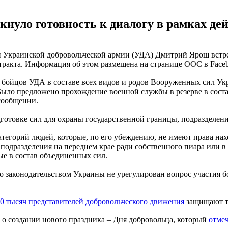
нуло готовность к диалогу в рамках дей
краинской добровольческой армии (УДА) Дмитрий Ярош встрет
ракта. Информация об этом размещена на странице ООС в Face
бойцов УДА в составе всех видов и родов Вооруженных сил Укр
 Было предложено прохождение военной службы в резерве в сост
 сообщении.
готовке сил для охраны государственной границы, подразделен
тегорий людей, которые, по его убеждению, не имеют права нах
 подразделения на переднем крае ради собственного пиара или 
ые в состав объединенных сил.
 законодательством Украины не урегулирован вопрос участия б
40 тысяч представителей добровольческого движения
защищают т
 о создании нового праздника – Дня добровольца, который
отмеч