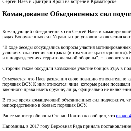
Сергей Наев и Дмитрий Ярош на встрече в Краматорске
Командование Объединенных сил подчек
Командующий объединенных сил Сергей Наев и командующий У
рядах Вооруженных сил Украины при условии заключения конт
"В ходе беседы обсуждались вопросы участия мотивированных 
условиях заключения контракта (в том числе краткосрочного).
и в подразделениях территориальной обороны", − говорится в
Стороны также обсудили возможное участие бойцов УДА в под
Отмечается, что Наев разъяснил свою позицию относительно ка
порядках ВСУ. К ним относятся: лица, которые ранее посещали
законного права иметь оружие; лица, официально не включенн
В то же время командующий объединенных сил подчеркнул, что
непосредственно в боевых порядках ВСУ.
Ранее министр обороны Степан Полторак сообщил, что
около 
Напомним, в 2017 году Верховная Рада приняла постановление