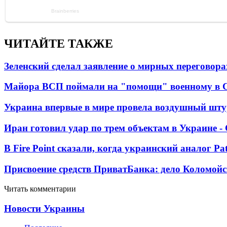
ЧИТАЙТЕ ТАКЖЕ
Зеленский сделал заявление о мирных переговора
Майора ВСП поймали на "помощи" военному в
Украина впервые в мире провела воздушный шту
Иран готовил удар по трем объектам в Украине 
В Fire Point сказали, когда украинский аналог Pa
Присвоение средств ПриватБанка: дело Коломойс
Читать комментарии
Новости Украины