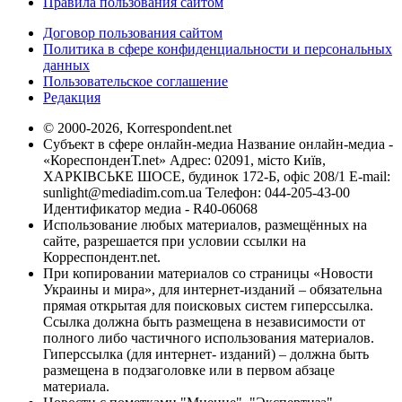
Правила пользования сайтом
Договор пользования сайтом
Политика в сфере конфиденциальности и персональных
данных
Пользовательское соглашение
Редакция
© 2000-2026, Korrespondent.net
Субъект в сфере онлайн-медиа Название онлайн-медиа -
«КореспонденТ.net» Адрес: 02091, місто Київ,
ХАРКІВСЬКЕ ШОСЕ, будинок 172-Б, офіс 208/1 E-mail:
sunlight@mediadim.com.ua
Телефон: 044-205-43-00
Идентификатор медиа - R40-06068
Использование любых материалов, размещённых на
сайте, разрешается при условии ссылки на
Корреспондент.net.
При копировании материалов со страницы «Новости
Украины и мира», для интернет-изданий – обязательна
прямая открытая для поисковых систем гиперссылка.
Ссылка должна быть размещена в независимости от
полного либо частичного использования материалов.
Гиперссылка (для интернет- изданий) – должна быть
размещена в подзаголовке или в первом абзаце
материала.