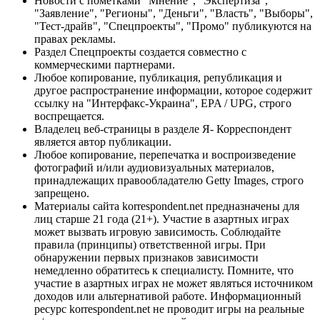
Новости с пометками "Мнение", "Экспертиза",
"Заявление", "Регионы", "Деньги", "Власть", "Выборы",
"Тест-драйв", "Спецпроекты", "Промо" публикуются на
правах рекламы.
Раздел Спецпроекты создается совместно с
коммерческими партнерами.
Любое копирование, публикация, републикация и
другое распространение информации, которое содержит
ссылку на "Интерфакс-Украина", EPA / UPG, строго
воспрещается.
Владелец веб-страницы в разделе Я- Корреспондент
является автор публикации.
Любое копирование, перепечатка и воспроизведение
фотографий и/или аудиовизуальных материалов,
принадлежащих правообладателю Getty Images, строго
запрещено.
Материалы сайта korrespondent.net предназначены для
лиц старше 21 года (21+). Участие в азартных играх
может вызвать игровую зависимость. Соблюдайте
правила (принципы) ответственной игры. При
обнаружении первых признаков зависимости
немедленно обратитесь к специалисту. Помните, что
участие в азартных играх не может являться источником
доходов или альтернативой работе. Информационный
ресурс korrespondent.net не проводит игры на реальные