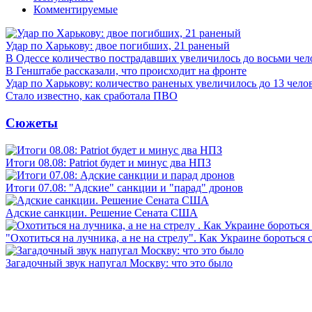
Комментируемые
Удар по Харькову: двое погибших, 21 раненый
В Одессе количество пострадавших увеличилось до восьми чел
В Генштабе рассказали, что происходит на фронте
Удар по Харькову: количество раненых увеличилось до 13 чело
Стало известно, как сработала ПВО
Сюжеты
Итоги 08.08: Patriot будет и минус два НПЗ
Итоги 07.08: "Адские" санкции и "парад" дронов
Адские санкции. Решение Сената США
"Охотиться на лучника, а не на стрелу". Как Украине бороться 
Загадочный звук напугал Москву: что это было