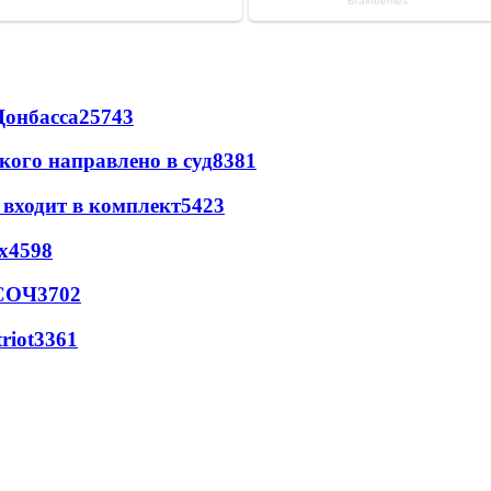
Донбасса
25743
кого направлено в суд
8381
 входит в комплект
5423
х
4598
 СОЧ
3702
riot
3361