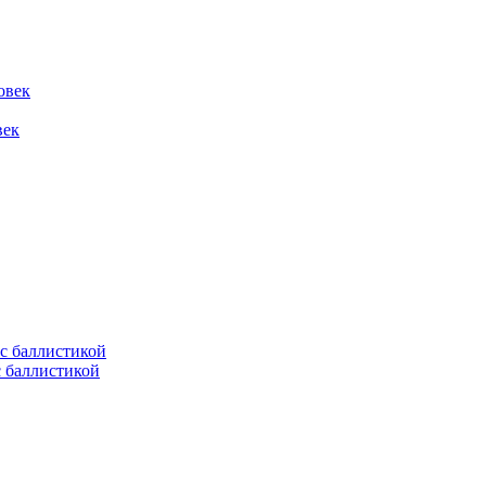
овек
век
с баллистикой