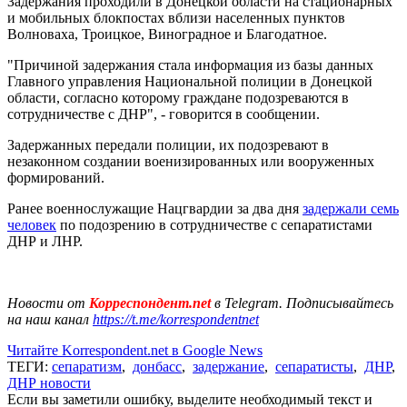
Задержания проходили в Донецкой области на стационарных
и мобильных блокпостах вблизи населенных пунктов
Волноваха, Троицкое, Виноградное и Благодатное.
"Причиной задержания стала информация из базы данных
Главного управления Национальной полиции в Донецкой
области, согласно которому граждане подозреваются в
сотрудничестве с ДНР", - говорится в сообщении.
Задержанных передали полиции, их подозревают в
незаконном создании военизированных или вооруженных
формирований.
Ранее военнослужащие Нацгвардии за два дня
задержали семь
человек
по подозрению в сотрудничестве с сепаратистами
ДНР и ЛНР.
Новости от
Корреспондент.net
в Telegram. Подписывайтесь
на наш канал
https://t.me/korrespondentnet
Читайте Korrespondent.net в Google News
ТЕГИ:
сепаратизм
,
донбасс
,
задержание
,
сепаратисты
,
ДНР
,
ДНР новости
Если вы заметили ошибку, выделите необходимый текст и