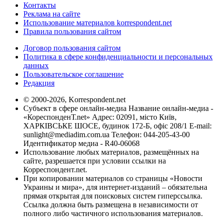
Контакты
Реклама на сайте
Использование материалов korrespondent.net
Правила пользования сайтом
Договор пользования сайтом
Политика в сфере конфиденциальности и персональных
данных
Пользовательское соглашение
Редакция
© 2000-2026, Korrespondent.net
Субъект в сфере онлайн-медиа Название онлайн-медиа -
«КореспонденТ.net» Адрес: 02091, місто Київ,
ХАРКІВСЬКЕ ШОСЕ, будинок 172-Б, офіс 208/1 E-mail:
sunlight@mediadim.com.ua
Телефон: 044-205-43-00
Идентификатор медиа - R40-06068
Использование любых материалов, размещённых на
сайте, разрешается при условии ссылки на
Корреспондент.net.
При копировании материалов со страницы «Новости
Украины и мира», для интернет-изданий – обязательна
прямая открытая для поисковых систем гиперссылка.
Ссылка должна быть размещена в независимости от
полного либо частичного использования материалов.