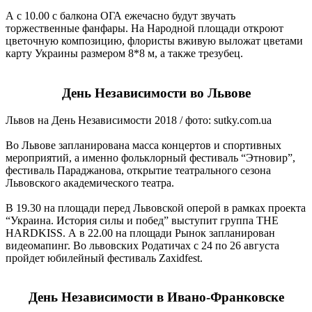
А с 10.00 с балкона ОГА ежечасно будут звучать
торжественные фанфары. На Народной площади откроют
цветочную композицию, флористы вживую выложат цветами
карту Украины размером 8*8 м, а также трезубец.
День Независимости во Львове
Львов на День Независимости 2018 / фото: sutky.com.ua
Во Львове запланирована масса концертов и спортивных
мероприятий, а именно фольклорный фестиваль “Этновир”,
фестиваль Параджанова, открытие театрального сезона
Львовского академического театра.
В 19.30 на площади перед Львовской оперой в рамках проекта
“Украина. История силы и побед” выступит группа THE
HARDKISS. А в 22.00 на площади Рынок запланирован
видеомапинг. Во львовских Родатичах с 24 по 26 августа
пройдет юбилейный фестиваль Zaxidfest.
День Независимости в Ивано-Франковске