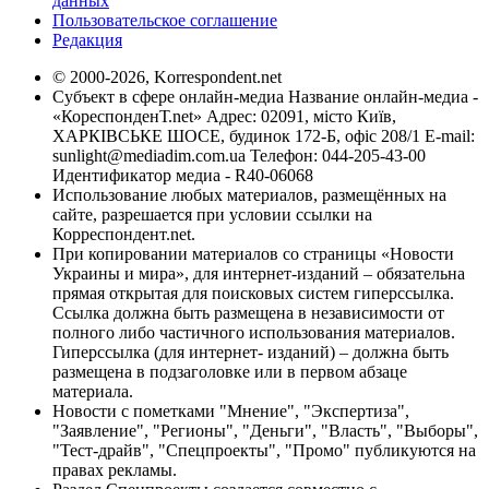
данных
Пользовательское соглашение
Редакция
© 2000-2026, Korrespondent.net
Субъект в сфере онлайн-медиа Название онлайн-медиа -
«КореспонденТ.net» Адрес: 02091, місто Київ,
ХАРКІВСЬКЕ ШОСЕ, будинок 172-Б, офіс 208/1 E-mail:
sunlight@mediadim.com.ua
Телефон: 044-205-43-00
Идентификатор медиа - R40-06068
Использование любых материалов, размещённых на
сайте, разрешается при условии ссылки на
Корреспондент.net.
При копировании материалов со страницы «Новости
Украины и мира», для интернет-изданий – обязательна
прямая открытая для поисковых систем гиперссылка.
Ссылка должна быть размещена в независимости от
полного либо частичного использования материалов.
Гиперссылка (для интернет- изданий) – должна быть
размещена в подзаголовке или в первом абзаце
материала.
Новости с пометками "Мнение", "Экспертиза",
"Заявление", "Регионы", "Деньги", "Власть", "Выборы",
"Тест-драйв", "Спецпроекты", "Промо" публикуются на
правах рекламы.