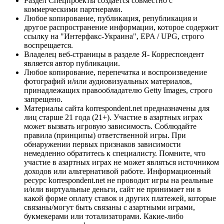
Раздел Спецпроекты создается совместно с
коммерческими партнерами.
Любое копирование, публикация, републикация и
другое распространение информации, которое содержит
ссылку на "Интерфакс-Украина", EPA / UPG, строго
воспрещается.
Владелец веб-страницы в разделе Я- Корреспондент
является автор публикации.
Любое копирование, перепечатка и воспроизведение
фотографий и/или аудиовизуальных материалов,
принадлежащих правообладателю Getty Images, строго
запрещено.
Материалы сайта korrespondent.net предназначены для
лиц старше 21 года (21+). Участие в азартных играх
может вызвать игровую зависимость. Соблюдайте
правила (принципы) ответственной игры. При
обнаружении первых признаков зависимости
немедленно обратитесь к специалисту. Помните, что
участие в азартных играх не может являться источником
доходов или альтернативой работе. Информационный
ресурс korrespondent.net не проводит игры на реальные
и/или виртуальные деньги, сайт не принимает ни в
какой форме оплату ставок и других платежей, которые
связаны/могут быть связаны с азартными играми,
букмекерами или тотализаторами. Какие-либо