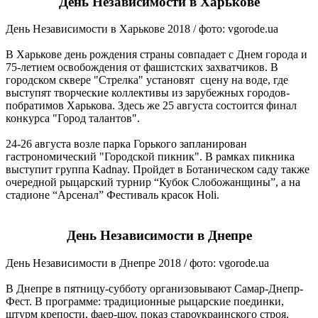
День Независимости в Харькове
День Независимости в Харькове 2018 / фото: vgorode.ua
В Харькове день рождения страны совпадает с Днем города и
75-летием освобождения от фашистских захватчиков. В
городском сквере "Стрелка" установят сцену на воде, где
выступят творческие коллективы из зарубежных городов-
побратимов Харькова. Здесь же 25 августа состоится финал
конкурса "Город талантов".
24-26 августа возле парка Горького запланирован
гастрономический "Городской пикник". В рамках пикника
выступит группа Kadnay. Пройдет в Ботаническом саду также
очередной рыцарский турнир “Кубок Слобожанщины”, а на
стадионе “Арсенал” Фестиваль красок Holi.
День Независимости в Днепре
День Независимости в Днепре 2018 / фото: vgorode.ua
В Днепре в пятницу-субботу организовывают Самар-Днепр-
Фест. В программе: традиционные рыцарские поединки,
штурм крепости, фаер-шоу, показ староукраинского строя,