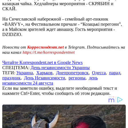
казацкая чайка. Хедлайнеры мероприятия - СКРЯБИН и
СКАЙ.
На Сичеславской набережной - семейный арт-пикник
«BARVY», на Фестивальном причале - “Козацькі перегони”,
а в Майском зрителей ждет авиашоу. Гость мероприятия -
DZIDZIO.
Новости от
Корреспондент.net
в Telegram. Подписывайтесь на
наш канал
https://t.me/korrespondentnet
Читайте Korrespondent.net в Google News
СПЕЦТЕМА:
День независимости Украины
ТЕГИ:
Украина
,
Харьков
,
Днепропетровск
,
Одесса
,
парад
,
праздник
,
День Независимости
,
регионы
,
день
независимости 24 августа
Если вы заметили ошибку, выделите необходимый текст и
нажмите Ctrl+Enter, чтобы сообщить об этом редакции.