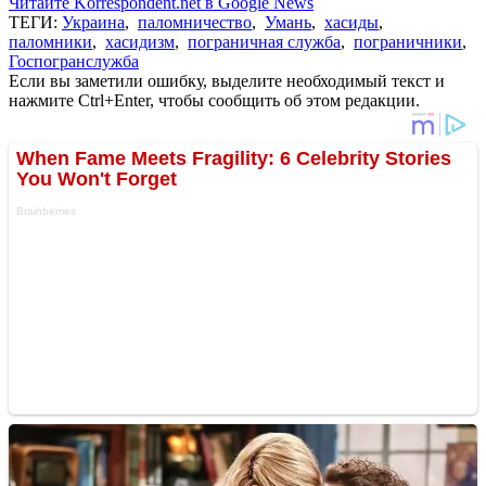
Читайте Korrespondent.net в Google News
ТЕГИ:
Украина
,
паломничество
,
Умань
,
хасиды
,
паломники
,
хасидизм
,
пограничная служба
,
пограничники
,
Госпогранслужба
Если вы заметили ошибку, выделите необходимый текст и
нажмите Ctrl+Enter, чтобы сообщить об этом редакции.