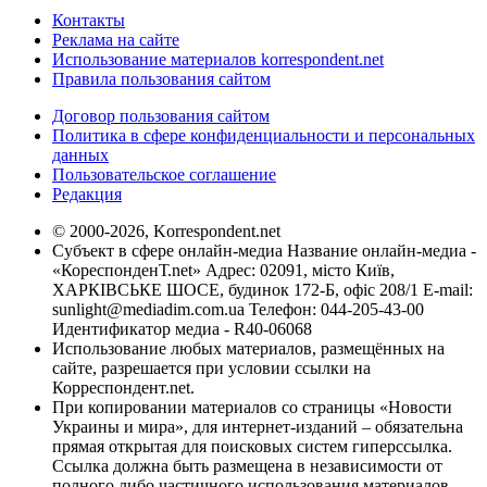
Контакты
Реклама на сайте
Использование материалов korrespondent.net
Правила пользования сайтом
Договор пользования сайтом
Политика в сфере конфиденциальности и персональных
данных
Пользовательское соглашение
Редакция
© 2000-2026, Korrespondent.net
Субъект в сфере онлайн-медиа Название онлайн-медиа -
«КореспонденТ.net» Адрес: 02091, місто Київ,
ХАРКІВСЬКЕ ШОСЕ, будинок 172-Б, офіс 208/1 E-mail:
sunlight@mediadim.com.ua
Телефон: 044-205-43-00
Идентификатор медиа - R40-06068
Использование любых материалов, размещённых на
сайте, разрешается при условии ссылки на
Корреспондент.net.
При копировании материалов со страницы «Новости
Украины и мира», для интернет-изданий – обязательна
прямая открытая для поисковых систем гиперссылка.
Ссылка должна быть размещена в независимости от
полного либо частичного использования материалов.