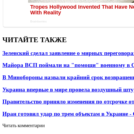
ЧИТАЙТЕ ТАКЖЕ
Зеленский сделал заявление о мирных переговора
Майора ВСП поймали на "помощи" военному в
В Минобороны назвали крайний срок возвращен
Украина впервые в мире провела воздушный шту
Правительство приняло изменения по отсрочке о
Иран готовил удар по трем объектам в Украине 
Читать комментарии