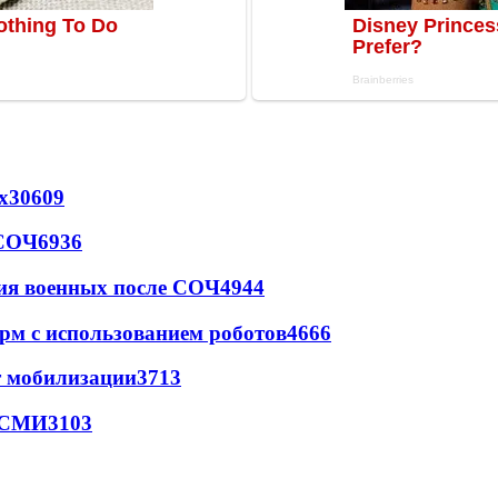
х
30609
 СОЧ
6936
ия военных после СОЧ
4944
рм с использованием роботов
4666
т мобилизации
3713
- СМИ
3103