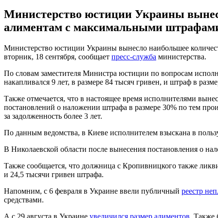
Министерство юстиции Украины вынесл
алиментам с максимальными штрафам
Министерство юстиции Украины вынесло наибольшее количество
вторник, 18 сентября, сообщает
пресс-служба
министерства.
По словам заместителя Министра юстиции по вопросам исполн
накапливался 9 лет, в размере 84 тысяч гривен, и штраф в разме
Также отмечается, что в настоящее время исполнителями вынес
постановлений о наложении штрафа в размере 30% по тем произ
за задолженность более 3 лет.
По данным ведомства, в Киеве исполнителем взыскана в пользу
В Николаевской области после вынесения постановления о нал
Также сообщается, что должница с Кропивницкого также ликви
и 24,5 тысячи гривен штрафа.
Напомним, с 6 февраля в Украине ввели публичный
реестр не
средствами.
А с 29 августа в Украине
увеличился размер алиментов
. Также