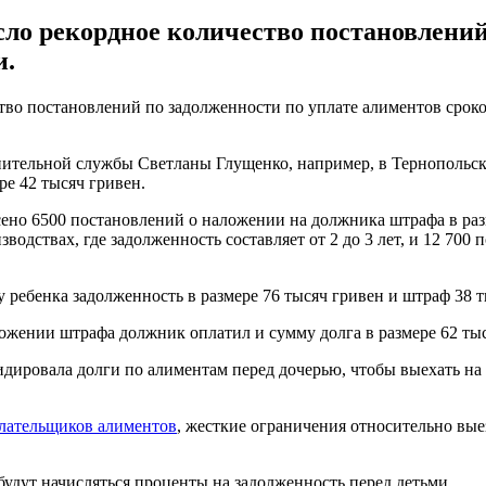
о рекордное количество постановлени
и.
 постановлений по задолженности по уплате алиментов сроком 
ительной службы Светланы Глущенко, например, в Тернопольск
ре 42 тысяч гривен.
ено 6500 постановлений о наложении на должника штрафа в разм
водствах, где задолженность составляет от 2 до 3 лет, и 12 70
 ребенка задолженность в размере 76 тысяч гривен и штраф 38 т
ожении штрафа должник оплатил и сумму долга в размере 62 тыс
дировала долги по алиментам перед дочерью, чтобы выехать на 
плательщиков алиментов
, жесткие ограничения относительно вы
 будут начисляться проценты на задолженность перед детьми.