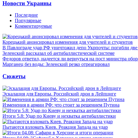
Новости Украины
Последние
Популярные
Комментируемые
Корецький анонсировал изменения для учителей и студентов
В Павлограде удар РФ уничтожил депо Укрпочты: погибли дв
Зеленский рассказал об антибаллистической системе
Федоров ответил, надеется ли вернуться на пост министра обо
Марганец без воды: Зеленский резко отреагировал
Сюжеты
Эскалация для Европы. Российский дрон в Лейпциге
Изменения в армии РФ: что стоит за решением Путина
Итоги 5.8: Удар по Киеву и нехватка антибаллистики
Пытаются взломать Киев. Реакция Запада на удар