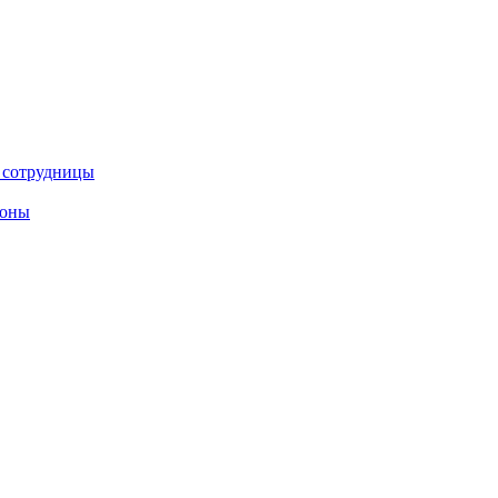
е сотрудницы
роны