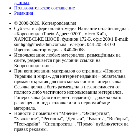
данных
Пользовательское соглашение
Редакция
© 2000-2026, Korrespondent.net
Субъект в сфере онлайн-медиа Название онлайн-медиа -
«КореспонденТ.net» Адрес: 02091, місто Київ,
ХАРКІВСЬКЕ ШОСЕ, будинок 172-Б, офіс 208/1 E-mail:
sunlight@mediadim.com.ua
Телефон: 044-205-43-00
Идентификатор медиа - R40-06068
Использование любых материалов, размещённых на
сайте, разрешается при условии ссылки на
Корреспондент.net.
При копировании материалов со страницы «Новости
Украины и мира», для интернет-изданий – обязательна
прямая открытая для поисковых систем гиперссылка.
Ссылка должна быть размещена в независимости от
полного либо частичного использования материалов.
Гиперссылка (для интернет- изданий) – должна быть
размещена в подзаголовке или в первом абзаце
материала.
Новости с пометками "Мнение", "Экспертиза",
"Заявление", "Регионы", "Деньги", "Власть", "Выборы",
"Тест-драйв", "Спецпроекты", "Промо" публикуются на
правах рекламы.