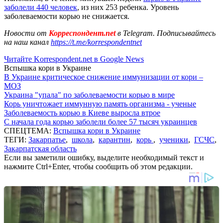
заболели 440 человек
, из них 253 ребенка. Уровень
заболеваемости корью не снижается.
Новости от
Корреспондент.net
в Telegram. Подписывайтесь
на наш канал
https://t.me/korrespondentnet
Читайте Korrespondent.net в Google News
Вспышка кори в Украине
В Украине критическое снижение иммунизации от кори –
МОЗ
Украина "упала" по заболеваемости корью в мире
Корь уничтожает иммунную память организма - ученые
Заболеваемость корью в Киеве выросла втрое
С начала года корью заболели более 57 тысяч украинцев
СПЕЦТЕМА:
Вспышка кори в Украине
ТЕГИ:
Закарпатье
,
школа
,
карантин
,
корь
,
ученики
,
ГСЧС
,
Закарпатская область
Если вы заметили ошибку, выделите необходимый текст и
нажмите Ctrl+Enter, чтобы сообщить об этом редакции.