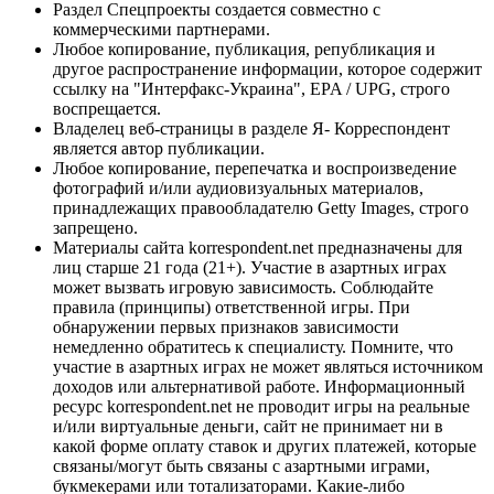
Раздел Спецпроекты создается совместно с
коммерческими партнерами.
Любое копирование, публикация, републикация и
другое распространение информации, которое содержит
ссылку на "Интерфакс-Украина", EPA / UPG, строго
воспрещается.
Владелец веб-страницы в разделе Я- Корреспондент
является автор публикации.
Любое копирование, перепечатка и воспроизведение
фотографий и/или аудиовизуальных материалов,
принадлежащих правообладателю Getty Images, строго
запрещено.
Материалы сайта korrespondent.net предназначены для
лиц старше 21 года (21+). Участие в азартных играх
может вызвать игровую зависимость. Соблюдайте
правила (принципы) ответственной игры. При
обнаружении первых признаков зависимости
немедленно обратитесь к специалисту. Помните, что
участие в азартных играх не может являться источником
доходов или альтернативой работе. Информационный
ресурс korrespondent.net не проводит игры на реальные
и/или виртуальные деньги, сайт не принимает ни в
какой форме оплату ставок и других платежей, которые
связаны/могут быть связаны с азартными играми,
букмекерами или тотализаторами. Какие-либо