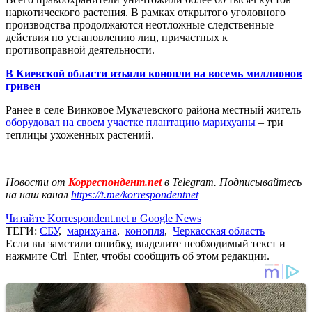
наркотического растения. В рамках открытого уголовного
производства продолжаются неотложные следственные
действия по установлению лиц, причастных к
противоправной деятельности.
В Киевской области изъяли конопли на восемь миллионов
гривен
Ранее в селе Винковое Мукачевского района местный житель
оборудовал на своем участке плантацию марихуаны
– три
теплицы ухоженных растений.
Новости от
Корреспондент.net
в Telegram. Подписывайтесь
на наш канал
https://t.me/korrespondentnet
Читайте Korrespondent.net в Google News
ТЕГИ:
СБУ
,
марихуана
,
конопля
,
Черкасская область
Если вы заметили ошибку, выделите необходимый текст и
нажмите Ctrl+Enter, чтобы сообщить об этом редакции.