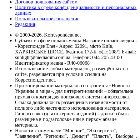
Договор пользования сайтом
Политика в сфере конфиденциальности и персональных
данных
Пользовательское соглашение
Редакция
© 2000-2026, Korrespondent.net
Субъект в сфере онлайн-медиа Название онлайн-медиа -
«КореспонденТ.net» Адрес: 02091, місто Київ,
ХАРКІВСЬКЕ ШОСЕ, будинок 172-Б, офіс 208/1 E-mail:
sunlight@mediadim.com.ua
Телефон: 044-205-43-00
Идентификатор медиа - R40-06068
Использование любых материалов, размещённых на
сайте, разрешается при условии ссылки на
Корреспондент.net.
При копировании материалов со страницы «Новости
Украины и мира», для интернет-изданий – обязательна
прямая открытая для поисковых систем гиперссылка.
Ссылка должна быть размещена в независимости от
полного либо частичного использования материалов.
Гиперссылка (для интернет- изданий) – должна быть
размещена в подзаголовке или в первом абзаце
материала.
Новости с пометками "Мнение", "Экспертиза",
"Заявление", "Регионы", "Деньги", "Власть", "Выборы",