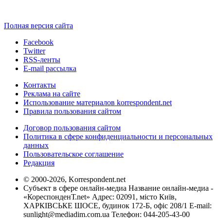
Полная версия сайта
Facebook
Twitter
RSS-ленты
E-mail рассылка
Контакты
Реклама на сайте
Использование материалов korrespondent.net
Правила пользования сайтом
Договор пользования сайтом
Политика в сфере конфиденциальности и персональных
данных
Пользовательское соглашение
Редакция
© 2000-2026, Korrespondent.net
Субъект в сфере онлайн-медиа Название онлайн-медиа -
«КореспонденТ.net» Адрес: 02091, місто Київ,
ХАРКІВСЬКЕ ШОСЕ, будинок 172-Б, офіс 208/1 E-mail:
sunlight@mediadim.com.ua
Телефон: 044-205-43-00