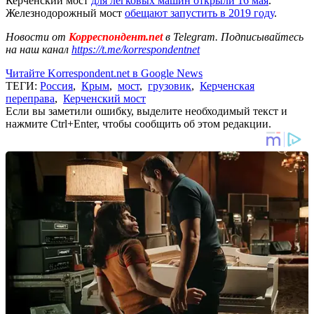
Керченский мост
для легковых машин открыли 16 мая
.
Железнодорожный мост
обещают запустить в 2019 году
.
Новости от
Корреспондент.net
в Telegram. Подписывайтесь
на наш канал
https://t.me/korrespondentnet
Читайте Korrespondent.net в Google News
ТЕГИ:
Россия
,
Крым
,
мост
,
грузовик
,
Керченская
переправа
,
Керченский мост
Если вы заметили ошибку, выделите необходимый текст и
нажмите Ctrl+Enter, чтобы сообщить об этом редакции.