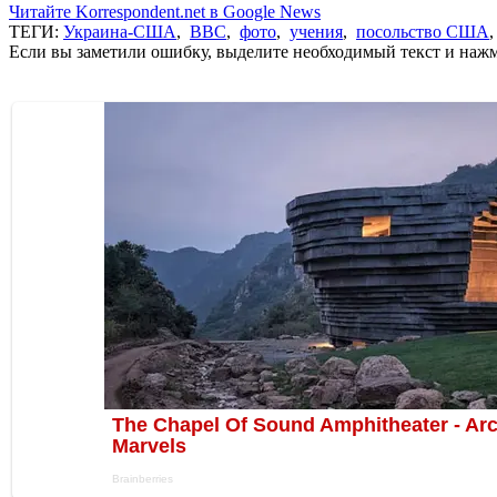
Читайте Korrespondent.net в Google News
ТЕГИ:
Украина-США
,
ВВС
,
фото
,
учения
,
посольство США
Если вы заметили ошибку, выделите необходимый текст и нажми