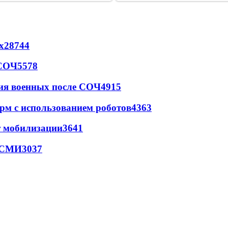
х
28744
 СОЧ
5578
ия военных после СОЧ
4915
рм с использованием роботов
4363
т мобилизации
3641
- СМИ
3037