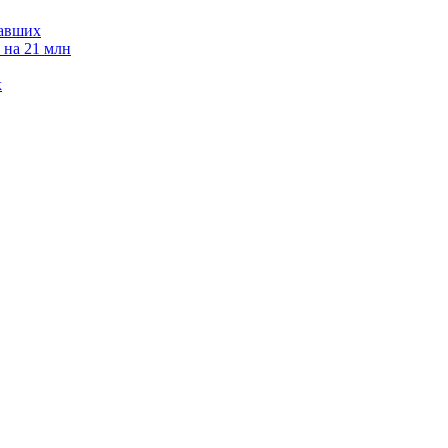
давших
 на 21 млн
к