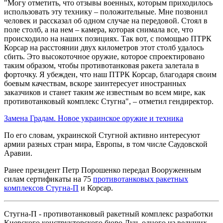
"Могу отметить, что отзывы военных, которым приходилось
использовать эту технику – положительные. Мне позвонил
человек и рассказал об одном случае на передовой. Стоял в
поле столб, а на нем – камера, которая снимала все, что
происходило на наших позициях. Так вот, с помощью ПТРК
Корсар на расстоянии двух километров этот столб удалось
сбить. Это высокоточное оружие, которое спроектировано
таким образом, чтобы противотанковая ракета залетала в
форточку. Я убежден, что наш ПТРК Корсар, благодаря своим
боевым качествам, вскоре заинтересует иностранных
заказчиков и станет таким же известным во всем мире, как
противотанковый комплекс Стугна", – отметил гендиректор.
Замена Градам. Новое украинское оружие и техника
По его словам, украинской Стугной активно интересуют
армии разных стран мира, Европы, в том числе Саудовской
Аравии.
Ранее президент Петр Порошенко передал Вооруженным
силам сертификаты на 75
противотанковых ракетных
комплексов Стугна-П
и Корсар.
Стугна-П - противотанковый ракетный комплекс разработки
Киевского конструкторского бюро Луч, одного из ведущих