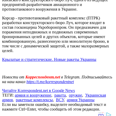
предприятий-разработчиков авиационного и
противотанкового вооружения в Украине.
Корсар - противотанковый ракетный комплекс (ПТРК)
разработки конструкторского бюро Луч, которое входит в
состав госконцерна Укроборонпром. Он предназначен для
поражения неподвижных и подвижных современных
бронированных целей и других объектов, которые имеют
комбинированную, разнесенную или монолитную броню, в
том числе с динамической защитой, а также малоразмерных
целей.
Крылатые и стратегические. Новые ракеты Украины
Новости от
Корреспондент.net
в Telegram. Подписывайтесь
на наш канал
https://t.me/korrespondentnet
Читайте Korrespondent.net в Google News
ТЕГИ:
армия и вооружение
,
ракета
,
оружие
,
Украинская
армия
,
ракетные комплексы
,
ВСУ
,
армия Украины
Если вы заметили ошибку, выделите необходимый текст и
нажмите Ctrl+Enter, чтобы сообщить об этом редакции.