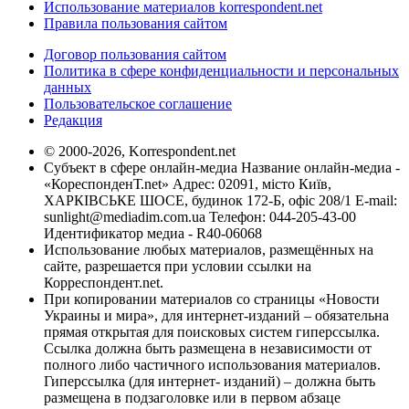
Использование материалов korrespondent.net
Правила пользования сайтом
Договор пользования сайтом
Политика в сфере конфиденциальности и персональных
данных
Пользовательское соглашение
Редакция
© 2000-2026, Korrespondent.net
Субъект в сфере онлайн-медиа Название онлайн-медиа -
«КореспонденТ.net» Адрес: 02091, місто Київ,
ХАРКІВСЬКЕ ШОСЕ, будинок 172-Б, офіс 208/1 E-mail:
sunlight@mediadim.com.ua
Телефон: 044-205-43-00
Идентификатор медиа - R40-06068
Использование любых материалов, размещённых на
сайте, разрешается при условии ссылки на
Корреспондент.net.
При копировании материалов со страницы «Новости
Украины и мира», для интернет-изданий – обязательна
прямая открытая для поисковых систем гиперссылка.
Ссылка должна быть размещена в независимости от
полного либо частичного использования материалов.
Гиперссылка (для интернет- изданий) – должна быть
размещена в подзаголовке или в первом абзаце