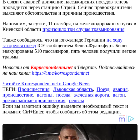
В связи с аварией движение пассажирских поездов теперь
проводится через станцию ​​Стрый. Сейчас правоохранители
выясняют обстоятельства и причины происшествия.
Напомним, за сутки, 11 октября, на железнодорожных путях в
Киевской области
произошло три случая травмирования
.
Также сообщалось, что на юго-западе Германии
на ходу
загорелся поезд
ICE сообщением Кельн-Франкфурт. Были
эвакуированы 510 пассажиров, пять человек получили легкие
травмы.
Новости от
Корреспондент.net
в Telegram. Подписывайтесь
на наш канал
https://t.me/korrespondentnet
Читайте Korrespondent.net в Google News
ТЕГИ:
Происшествия
,
Львовская область
,
Поезд
,
авария
,
происшествие
,
вагоны
,
поезда
,
железная дорога
,
вагон
,
чрезвычайные происшествия
,
рельсы
Если вы заметили ошибку, выделите необходимый текст и
нажмите Ctrl+Enter, чтобы сообщить об этом редакции.