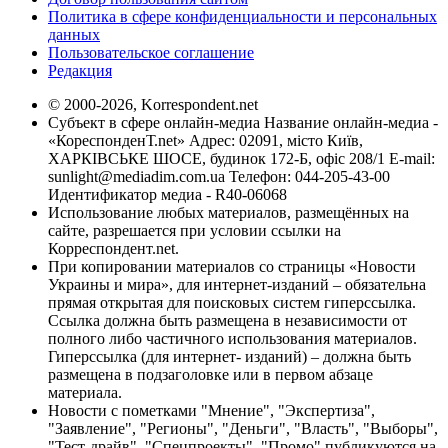
Политика в сфере конфиденциальности и персональных
данных
Пользовательское соглашение
Редакция
© 2000-2026, Korrespondent.net
Субъект в сфере онлайн-медиа Название онлайн-медиа -
«КореспонденТ.net» Адрес: 02091, місто Київ,
ХАРКІВСЬКЕ ШОСЕ, будинок 172-Б, офіс 208/1 E-mail:
sunlight@mediadim.com.ua
Телефон: 044-205-43-00
Идентификатор медиа - R40-06068
Использование любых материалов, размещённых на
сайте, разрешается при условии ссылки на
Корреспондент.net.
При копировании материалов со страницы «Новости
Украины и мира», для интернет-изданий – обязательна
прямая открытая для поисковых систем гиперссылка.
Ссылка должна быть размещена в независимости от
полного либо частичного использования материалов.
Гиперссылка (для интернет- изданий) – должна быть
размещена в подзаголовке или в первом абзаце
материала.
Новости с пометками "Мнение", "Экспертиза",
"Заявление", "Регионы", "Деньги", "Власть", "Выборы",
"Тест-драйв", "Спецпроекты", "Промо" публикуются на