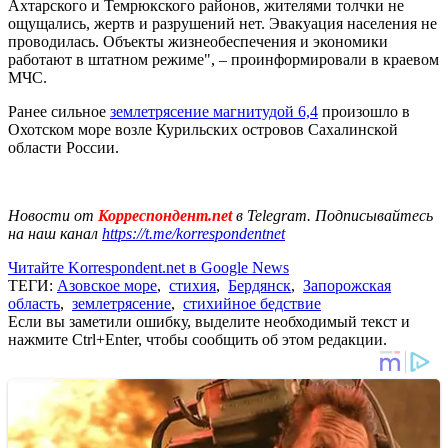
Ахтарского и Темрюкского районов, жителями толчки не
ощущались, жертв и разрушений нет. Эвакуация населения не
проводилась. Объекты жизнеобеспечения и экономики
работают в штатном режиме", – проинформировали в краевом
МЧС.
Ранее сильное
землетрясение магнитудой 6,4
произошло в
Охотском море возле Курильских островов Сахалинской
области России.
Новости от
Корреспондент.net
в Telegram. Подписывайтесь
на наш канал
https://t.me/korrespondentnet
Читайте Korrespondent.net в Google News
ТЕГИ:
Азовское море
,
стихия
,
Бердянск
,
Запорожская
область
,
землетрясение
,
стихийное бедствие
Если вы заметили ошибку, выделите необходимый текст и
нажмите Ctrl+Enter, чтобы сообщить об этом редакции.