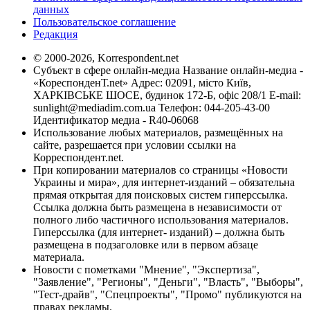
данных
Пользовательское соглашение
Редакция
© 2000-2026, Korrespondent.net
Субъект в сфере онлайн-медиа Название онлайн-медиа -
«КореспонденТ.net» Адрес: 02091, місто Київ,
ХАРКІВСЬКЕ ШОСЕ, будинок 172-Б, офіс 208/1 E-mail:
sunlight@mediadim.com.ua
Телефон: 044-205-43-00
Идентификатор медиа - R40-06068
Использование любых материалов, размещённых на
сайте, разрешается при условии ссылки на
Корреспондент.net.
При копировании материалов со страницы «Новости
Украины и мира», для интернет-изданий – обязательна
прямая открытая для поисковых систем гиперссылка.
Ссылка должна быть размещена в независимости от
полного либо частичного использования материалов.
Гиперссылка (для интернет- изданий) – должна быть
размещена в подзаголовке или в первом абзаце
материала.
Новости с пометками "Мнение", "Экспертиза",
"Заявление", "Регионы", "Деньги", "Власть", "Выборы",
"Тест-драйв", "Спецпроекты", "Промо" публикуются на
правах рекламы.