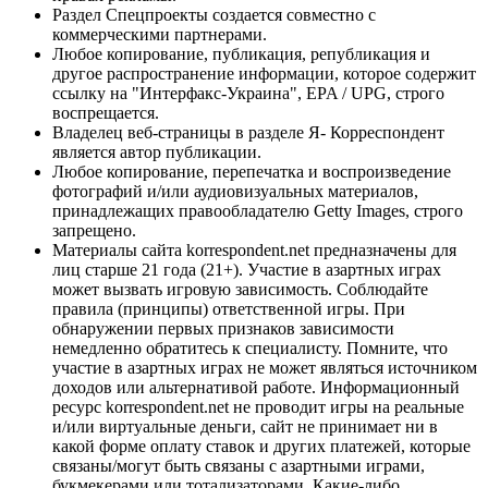
Раздел Спецпроекты создается совместно с
коммерческими партнерами.
Любое копирование, публикация, републикация и
другое распространение информации, которое содержит
ссылку на "Интерфакс-Украина", EPA / UPG, строго
воспрещается.
Владелец веб-страницы в разделе Я- Корреспондент
является автор публикации.
Любое копирование, перепечатка и воспроизведение
фотографий и/или аудиовизуальных материалов,
принадлежащих правообладателю Getty Images, строго
запрещено.
Материалы сайта korrespondent.net предназначены для
лиц старше 21 года (21+). Участие в азартных играх
может вызвать игровую зависимость. Соблюдайте
правила (принципы) ответственной игры. При
обнаружении первых признаков зависимости
немедленно обратитесь к специалисту. Помните, что
участие в азартных играх не может являться источником
доходов или альтернативой работе. Информационный
ресурс korrespondent.net не проводит игры на реальные
и/или виртуальные деньги, сайт не принимает ни в
какой форме оплату ставок и других платежей, которые
связаны/могут быть связаны с азартными играми,
букмекерами или тотализаторами. Какие-либо