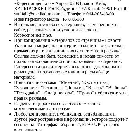
«КореспонденТ.net» Адрес: 02091, місто Київ,
ХАРКІВСЬКЕ ШОСЕ, будинок 172-Б, офіс 208/1 E-mail:
sunlight@mediadim.com.ua
Телефон: 044-205-43-00
Идентификатор медиа - R40-06068
Использование любых материалов, размещённых на
сайте, разрешается при условии ссылки на
Корреспондент.net.
При копировании материалов со страницы «Новости
Украины и мира», для интернет-изданий – обязательна
прямая открытая для поисковых систем гиперссылка.
Ссылка должна быть размещена в независимости от
полного либо частичного использования материалов.
Гиперссылка (для интернет- изданий) – должна быть
размещена в подзаголовке или в первом абзаце
материала.
Новости с пометками "Мнение", "Экспертиза",
"Заявление", "Регионы", "Деньги", "Власть", "Выборы",
"Тест-драйв", "Спецпроекты", "Промо" публикуются на
правах рекламы.
Раздел Спецпроекты создается совместно с
коммерческими партнерами.
Любое копирование, публикация, републикация и
другое распространение информации, которое содержит
ссылку на "Интерфакс-Украина", EPA / UPG, строго
воспрещается.