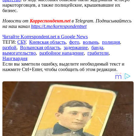
наркоторговцев, а также полицейские, крышевавшие их
бизнес.
Новости от
Корреспондент.net
в Telegram. Подписывайтесь
на наш канал
https://t.me/korrespondentnet
Читайте Korrespondent.net в Google News
ТЕГИ:
СБУ
,
Киевская область
,
фото
,
волынь
,
полиция
,
разбой
,
Волынская область
,
задержание
,
банда
,
вымогательство
,
разбойное нападение
,
грабители
,
Нацгвардия
Если вы заметили ошибку, выделите необходимый текст и
нажмите Ctrl+Enter, чтобы сообщить об этом редакции.