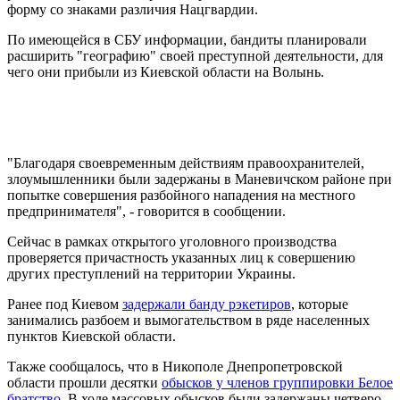
форму со знаками различия Нацгвардии.
По имеющейся в СБУ информации, бандиты планировали
расширить "географию" своей преступной деятельности, для
чего они прибыли из Киевской области на Волынь.
"Благодаря своевременным действиям правоохранителей,
злоумышленники были задержаны в Маневичском районе при
попытке совершения разбойного нападения на местного
предпринимателя", - говорится в сообщении.
Сейчас в рамках открытого уголовного производства
проверяется причастность указанных лиц к совершению
других преступлений на территории Украины.
Ранее под Киевом
задержали банду рэкетиров
, которые
занимались разбоем и вымогательством в ряде населенных
пунктов Киевской области.
Также сообщалось, что в Никополе Днепропетровской
области прошли десятки
обысков у членов группировки Белое
братство
. В ходе массовых обысков были задержаны четверо