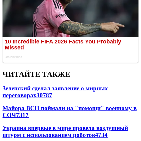
ЧИТАЙТЕ ТАКЖЕ
Зеленский сделал заявление о мирных
переговорах
30787
Майора ВСП поймали на "помощи" военному в
СОЧ
7317
Украина впервые в мире провела воздушный
штурм с использованием роботов
4734