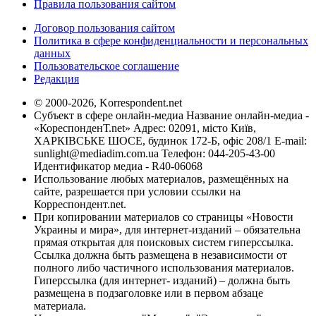
Правила пользования сайтом
Договор пользования сайтом
Политика в сфере конфиденциальности и персональных
данных
Пользовательское соглашение
Редакция
© 2000-2026, Korrespondent.net
Субъект в сфере онлайн-медиа Название онлайн-медиа -
«КореспонденТ.net» Адрес: 02091, місто Київ,
ХАРКІВСЬКЕ ШОСЕ, будинок 172-Б, офіс 208/1 E-mail:
sunlight@mediadim.com.ua
Телефон: 044-205-43-00
Идентификатор медиа - R40-06068
Использование любых материалов, размещённых на
сайте, разрешается при условии ссылки на
Корреспондент.net.
При копировании материалов со страницы «Новости
Украины и мира», для интернет-изданий – обязательна
прямая открытая для поисковых систем гиперссылка.
Ссылка должна быть размещена в независимости от
полного либо частичного использования материалов.
Гиперссылка (для интернет- изданий) – должна быть
размещена в подзаголовке или в первом абзаце
материала.