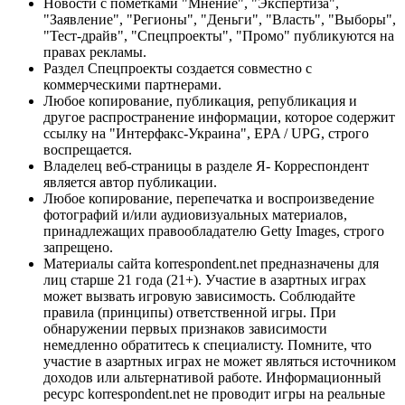
Новости с пометками "Мнение", "Экспертиза",
"Заявление", "Регионы", "Деньги", "Власть", "Выборы",
"Тест-драйв", "Спецпроекты", "Промо" публикуются на
правах рекламы.
Раздел Спецпроекты создается совместно с
коммерческими партнерами.
Любое копирование, публикация, републикация и
другое распространение информации, которое содержит
ссылку на "Интерфакс-Украина", EPA / UPG, строго
воспрещается.
Владелец веб-страницы в разделе Я- Корреспондент
является автор публикации.
Любое копирование, перепечатка и воспроизведение
фотографий и/или аудиовизуальных материалов,
принадлежащих правообладателю Getty Images, строго
запрещено.
Материалы сайта korrespondent.net предназначены для
лиц старше 21 года (21+). Участие в азартных играх
может вызвать игровую зависимость. Соблюдайте
правила (принципы) ответственной игры. При
обнаружении первых признаков зависимости
немедленно обратитесь к специалисту. Помните, что
участие в азартных играх не может являться источником
доходов или альтернативой работе. Информационный
ресурс korrespondent.net не проводит игры на реальные