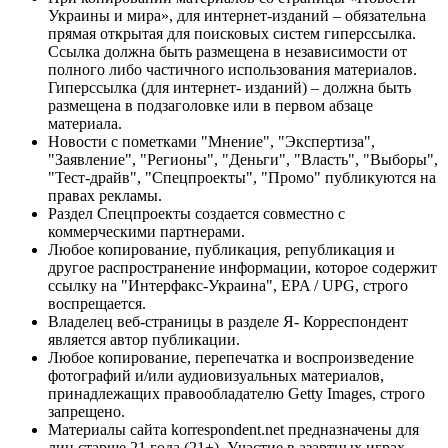
Украины и мира», для интернет-изданий – обязательна
прямая открытая для поисковых систем гиперссылка.
Ссылка должна быть размещена в независимости от
полного либо частичного использования материалов.
Гиперссылка (для интернет- изданий) – должна быть
размещена в подзаголовке или в первом абзаце
материала.
Новости с пометками "Мнение", "Экспертиза",
"Заявление", "Регионы", "Деньги", "Власть", "Выборы",
"Тест-драйв", "Спецпроекты", "Промо" публикуются на
правах рекламы.
Раздел Спецпроекты создается совместно с
коммерческими партнерами.
Любое копирование, публикация, републикация и
другое распространение информации, которое содержит
ссылку на "Интерфакс-Украина", EPA / UPG, строго
воспрещается.
Владелец веб-страницы в разделе Я- Корреспондент
является автор публикации.
Любое копирование, перепечатка и воспроизведение
фотографий и/или аудиовизуальных материалов,
принадлежащих правообладателю Getty Images, строго
запрещено.
Материалы сайта korrespondent.net предназначены для
лиц старше 21 года (21+). Участие в азартных играх