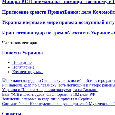
Майора ВСП поймали на "помощи" военному в
Присвоение средств ПриватБанка: дело Коломойс
Украина впервые в мире провела воздушный шту
Иран готовил удар по трем объектам в Украине 
Читать комментарии
Новости Украины
Последние
Популярные
Комментируемые
РФ нанесла удар по Славянску: есть погибший и пятеро ранен
Украина и Польша завершили эксгумации на Волыни
База ФСБ и шесть судов: СБС поразили 102 цели РФ
Зеленский впервые за каденцию прибыл в Сербию
Списали более 1000 мужчин: экс-руководителей Мукачевского
Сюжеты