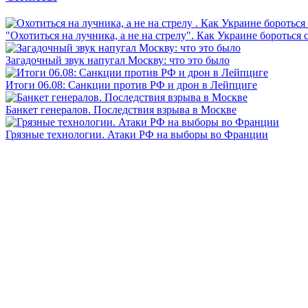
"Охотиться на лучника, а не на стрелу". Как Украине бороться 
Загадочный звук напугал Москву: что это было
Итоги 06.08: Санкции против РФ и дрон в Лейпциге
Банкет генералов. Последствия взрыва в Москве
Грязные технологии. Атаки РФ на выборы во Франции