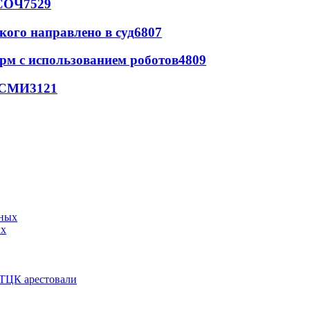
 СОЧ
7529
кого направлено в суд
6807
рм с использованием роботов
4809
- СМИ
3121
ых
 ТЦК арестовали