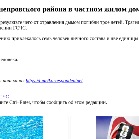
епровского района в частном жилом доме
езультате чего от отравления дымом погибли трое детей. Трагед
влении ГСЧС.
ению привлекалось семь человек личного состава и две единицы
человека.
а наш канал
https://t.me/korrespondentnet
СЧС
те Ctrl+Enter, чтобы сообщить об этом редакции.