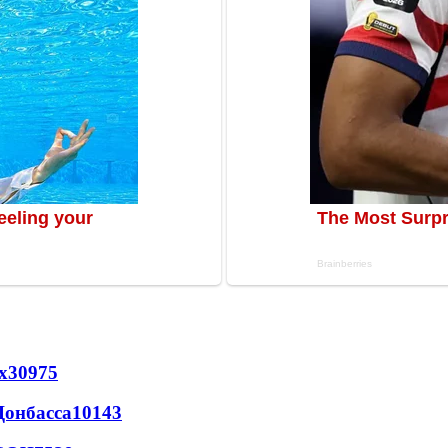
х
30975
Донбасса
10143