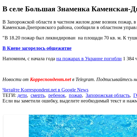
В селе Большая Знаменка Каменская-Дн
В Запорожской области в частном жилом доме возник пожар, в р
Каменская-Днепровского района, сообщили в областном упра
"В 18.20 пожар был ликвидирован на площади 70 кв. м. К туш
В Киеве загорелось общежитие
Напомним, с начала года
на пожарах в Украине погибли
1 384 
Новости от
Корреспондент.net
в Telegram. Подписывайтесь н
Читайте Korrespondent.net в Google News
ТЕГИ:
дети
,
смерть
,
ребенок
,
пожар
,
Запорожская область
,
Г
Если вы заметили ошибку, выделите необходимый текст и нажми