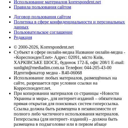
Использование материалов korrespondent.net
Правила пользования сайтом
Договор пользования сайтом
Политика в сфере конфиденциальности и персональных
данных
Пользовательское соглашение
Редакция
© 2000-2026, Korrespondent.net
Субъект в сфере онлайн-медиа Название онлайн-медиа -
«КореспонденТ.net» Адрес: 02091, місто Київ,
ХАРКІВСЬКЕ ШОСЕ, будинок 172-Б, офіс 208/1 E-mail:
sunlight@mediadim.com.ua
Телефон: 044-205-43-00
Идентификатор медиа - R40-06068
Использование любых материалов, размещённых на
сайте, разрешается при условии ссылки на
Корреспондент.net.
При копировании материалов со страницы «Новости
Украины и мира», для интернет-изданий – обязательна
прямая открытая для поисковых систем гиперссылка.
Ссылка должна быть размещена в независимости от
полного либо частичного использования материалов.
Гиперссылка (для интернет- изданий) – должна быть
размещена в подзаголовке или в первом абзаце