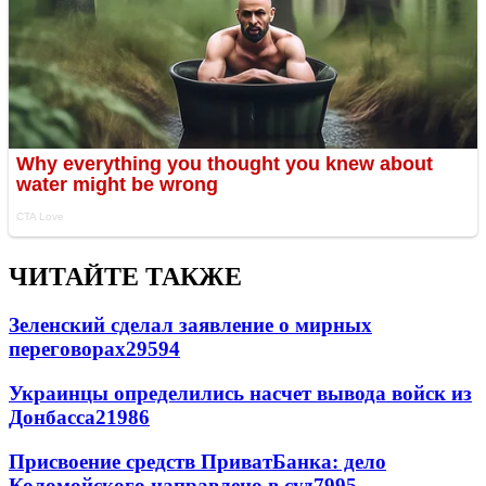
ЧИТАЙТЕ ТАКЖЕ
Зеленский сделал заявление о мирных
переговорах
29594
Украинцы определились насчет вывода войск из
Донбасса
21986
Присвоение средств ПриватБанка: дело
Коломойского направлено в суд
7995