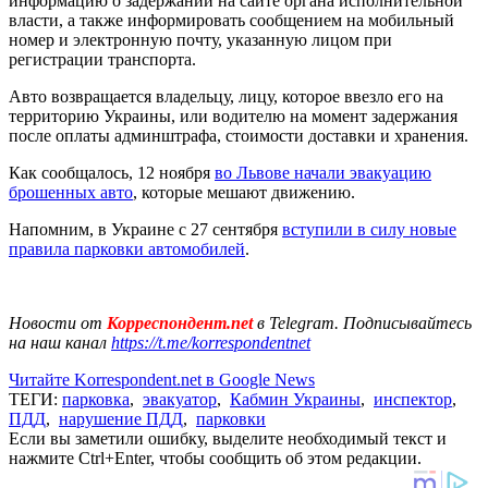
информацию о задержании на сайте органа исполнительной
власти, а также информировать сообщением на мобильный
номер и электронную почту, указанную лицом при
регистрации транспорта.
Авто возвращается владельцу, лицу, которое ввезло его на
территорию Украины, или водителю на момент задержания
после оплаты админштрафа, стоимости доставки и хранения.
Как сообщалось, 12 ноября
во Львове начали эвакуацию
брошенных авто
, которые мешают движению.
Напомним, в Украине с 27 сентября
вступили в силу новые
правила парковки автомобилей
.
Новости от
Корреспондент.net
в Telegram. Подписывайтесь
на наш канал
https://t.me/korrespondentnet
Читайте Korrespondent.net в Google News
ТЕГИ:
парковка
,
эвакуатор
,
Кабмин Украины
,
инспектор
,
ПДД
,
нарушение ПДД
,
парковки
Если вы заметили ошибку, выделите необходимый текст и
нажмите Ctrl+Enter, чтобы сообщить об этом редакции.