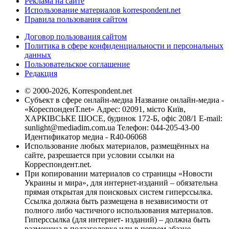
Реклама на сайте
Использование материалов korrespondent.net
Правила пользования сайтом
Договор пользования сайтом
Политика в сфере конфиденциальности и персональных
данных
Пользовательское соглашение
Редакция
© 2000-2026, Korrespondent.net
Субъект в сфере онлайн-медиа Название онлайн-медиа -
«КореспонденТ.net» Адрес: 02091, місто Київ,
ХАРКІВСЬКЕ ШОСЕ, будинок 172-Б, офіс 208/1 E-mail:
sunlight@mediadim.com.ua
Телефон: 044-205-43-00
Идентификатор медиа - R40-06068
Использование любых материалов, размещённых на
сайте, разрешается при условии ссылки на
Корреспондент.net.
При копировании материалов со страницы «Новости
Украины и мира», для интернет-изданий – обязательна
прямая открытая для поисковых систем гиперссылка.
Ссылка должна быть размещена в независимости от
полного либо частичного использования материалов.
Гиперссылка (для интернет- изданий) – должна быть
размещена в подзаголовке или в первом абзаце