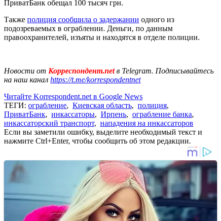
ПриватБанк обещал 100 тысяч грн.
Также
полиция сообщила о задержании
одного из
подозреваемых в ограблении. Деньги, по данным
правоохранителей, изъяты и находятся в отделе полиции.
Новости от
Корреспондент.net
в Telegram. Подписывайтесь
на наш канал
https://t.me/korrespondentnet
Читайте Korrespondent.net в Google News
ТЕГИ:
ограбление
,
Киевская область
,
полиция
,
ПриватБанк
,
инкассаторы
,
Ирпень
,
ограбление банка
,
инкассаторский транспорт
,
нападения на инкассаторов
Если вы заметили ошибку, выделите необходимый текст и
нажмите Ctrl+Enter, чтобы сообщить об этом редакции.