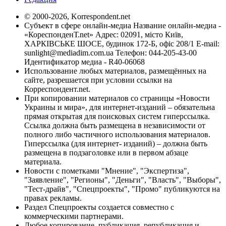
© 2000-2026, Korrespondent.net
Субъект в сфере онлайн-медиа Название онлайн-медиа -
«КореспонденТ.net» Адрес: 02091, місто Київ,
ХАРКІВСЬКЕ ШОСЕ, будинок 172-Б, офіс 208/1 E-mail:
sunlight@mediadim.com.ua
Телефон: 044-205-43-00
Идентификатор медиа - R40-06068
Использование любых материалов, размещённых на
сайте, разрешается при условии ссылки на
Корреспондент.net.
При копировании материалов со страницы «Новости
Украины и мира», для интернет-изданий – обязательна
прямая открытая для поисковых систем гиперссылка.
Ссылка должна быть размещена в независимости от
полного либо частичного использования материалов.
Гиперссылка (для интернет- изданий) – должна быть
размещена в подзаголовке или в первом абзаце
материала.
Новости с пометками "Мнение", "Экспертиза",
"Заявление", "Регионы", "Деньги", "Власть", "Выборы",
"Тест-драйв", "Спецпроекты", "Промо" публикуются на
правах рекламы.
Раздел Спецпроекты создается совместно с
коммерческими партнерами.
Любое копирование, публикация, републикация и