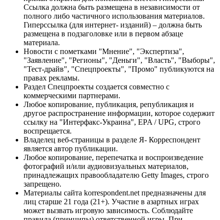
Ссылка должна быть размещена в независимости от
полного либо частичного использования материалов.
Гиперссылка (для интернет- изданий) – должна быть
размещена в подзаголовке или в первом абзаце
материала.
Новости с пометками "Мнение", "Экспертиза",
"Заявление", "Регионы", "Деньги", "Власть", "Выборы",
"Тест-драйв", "Спецпроекты", "Промо" публикуются на
правах рекламы.
Раздел Спецпроекты создается совместно с
коммерческими партнерами.
Любое копирование, публикация, републикация и
другое распространение информации, которое содержит
ссылку на "Интерфакс-Украина", EPA / UPG, строго
воспрещается.
Владелец веб-страницы в разделе Я- Корреспондент
является автор публикации.
Любое копирование, перепечатка и воспроизведение
фотографий и/или аудиовизуальных материалов,
принадлежащих правообладателю Getty Images, строго
запрещено.
Материалы сайта korrespondent.net предназначены для
лиц старше 21 года (21+). Участие в азартных играх
может вызвать игровую зависимость. Соблюдайте
правила (принципы) ответственной игры. При