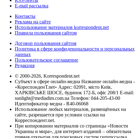
RSS-ленты
E-mail рассылка
Контакты
Реклама на сайте
Использование материалов korrespondent.net
Правила пользования сайтом
Договор пользования сайтом
Политика в сфере конфиденциальности и персональных
данных
Пользовательское соглашение
Редакция
© 2000-2026, Korrespondent.net
Субъект в сфере онлайн-медиа Название онлайн-медиа -
«КореспонденТ.net» Адрес: 02091, місто Київ,
ХАРКІВСЬКЕ ШОСЕ, будинок 172-Б, офіс 208/1 E-mail:
sunlight@mediadim.com.ua
Телефон: 044-205-43-00
Идентификатор медиа - R40-06068
Использование любых материалов, размещённых на
сайте, разрешается при условии ссылки на
Корреспондент.net.
При копировании материалов со страницы «Новости
Украины и мира», для интернет-изданий – обязательна
прямая открытая для поисковых систем гиперссылка.