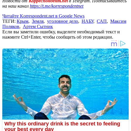
Новости от
Корреспондент.net
в Telegram. Подписывайтесь
на наш канал
https://t.me/korrespondentnet
Читайте Korrespondent.net в Google News
ТЕГИ:
Крым
,
Земля
,
уголовное дело
,
НАБУ
,
САП
,
Максим
Поляков
,
Артем Сытник
Если вы заметили ошибку, выделите необходимый текст и
нажмите Ctrl+Enter, чтобы сообщить об этом редакции.