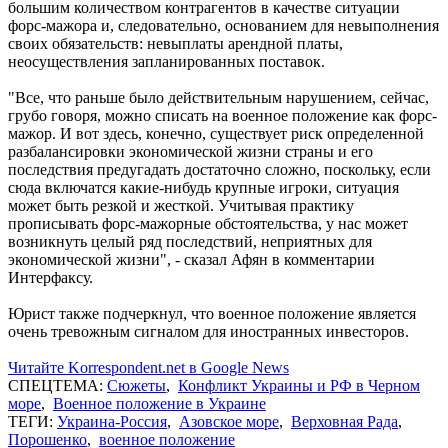
большим количеством контрагентов в качестве ситуации
форс-мажора и, следовательно, основанием для невыполнения
своих обязательств: невыплаты арендной платы,
неосуществления запланированных поставок.
"Все, что раньше было действительным нарушением, сейчас,
грубо говоря, можно списать на военное положение как форс-
мажор. И вот здесь, конечно, существует риск определенной
разбалансировки экономической жизни страны и его
последствия предугадать достаточно сложно, поскольку, если
сюда включатся какие-нибудь крупные игроки, ситуация
может быть резкой и жесткой. Учитывая практику
прописывать форс-мажорные обстоятельства, у нас может
возникнуть целый ряд последствий, неприятных для
экономической жизни", - сказал Афян в комментарии
Интерфаксу.
Юрист также подчеркнул, что военное положение является
очень тревожным сигналом для иностранных инвесторов.
Читайте Korrespondent.net в Google News
СПЕЦТЕМА:
Сюжеты
,
Конфликт Украины и РФ в Черном
море
,
Военное положение в Украине
ТЕГИ:
Украина-Россия
,
Азовское море
,
Верховная Рада
,
Порошенко
,
военное положение