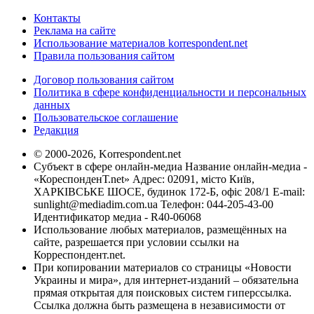
Контакты
Реклама на сайте
Использование материалов korrespondent.net
Правила пользования сайтом
Договор пользования сайтом
Политика в сфере конфиденциальности и персональных
данных
Пользовательское соглашение
Редакция
© 2000-2026, Korrespondent.net
Субъект в сфере онлайн-медиа Название онлайн-медиа -
«КореспонденТ.net» Адрес: 02091, місто Київ,
ХАРКІВСЬКЕ ШОСЕ, будинок 172-Б, офіс 208/1 E-mail:
sunlight@mediadim.com.ua
Телефон: 044-205-43-00
Идентификатор медиа - R40-06068
Использование любых материалов, размещённых на
сайте, разрешается при условии ссылки на
Корреспондент.net.
При копировании материалов со страницы «Новости
Украины и мира», для интернет-изданий – обязательна
прямая открытая для поисковых систем гиперссылка.
Ссылка должна быть размещена в независимости от