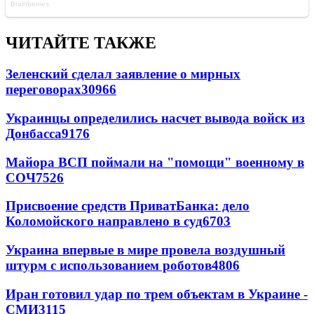
ЧИТАЙТЕ ТАКЖЕ
Зеленский сделал заявление о мирных
переговорах
30966
Украинцы определились насчет вывода войск из
Донбасса
9176
Майора ВСП поймали на "помощи" военному в
СОЧ
7526
Присвоение средств ПриватБанка: дело
Коломойского направлено в суд
6703
Украина впервые в мире провела воздушный
штурм с использованием роботов
4806
Иран готовил удар по трем объектам в Украине -
СМИ
3115