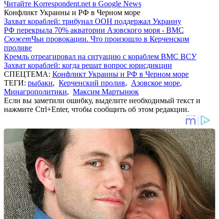
Читайте Korrespondent.net в Google News
Конфликт Украины и РФ в Черном море
Захват кораблей: трибунал ООН поддержал Украину
РФ перекрыла 70% акватории Азовского моря - ВМС
Сюжет
Чьи провокации. Что произошло в Керченском
проливе
Кремль отреагировал на ситуацию с кораблем ВМС ВСУ
Захват кораблей: когда решат вопрос юрисдикции
СПЕЦТЕМА:
Конфликт Украины и РФ в Черном море
ТЕГИ:
рыбаки
,
Керченский пролив
,
Азовское море
,
Минагрополитики
,
Максим Мартынюк
Если вы заметили ошибку, выделите необходимый текст и
нажмите Ctrl+Enter, чтобы сообщить об этом редакции.