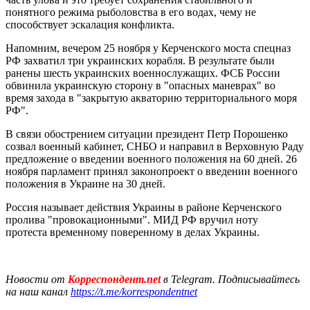
понятного режима рыболовства в его водах, чему не
способствует эскалация конфликта.
Напомним, вечером 25 ноября у Керченского моста
спецназ
РФ захватил три украинских корабля
. В результате были
ранены шесть украинских военнослужащих. ФСБ России
обвинила украинскую сторону в "опасных маневрах" во
время захода в "закрытую акваторию территориального моря
РФ".
В связи обострением ситуации президент Петр Порошенко
созвал военный кабинет, СНБО и направил в Верховную Раду
предложение о введении военного положения на 60 дней. 26
ноября парламент
принял законопроект о введении военного
положения в Украине
на 30 дней.
Россия называет действия Украины в районе Керченского
пролива "провокационными". МИД РФ
вручил ноту
протеста
временному поверенному в делах Украины.
Новости от
Корреспондент.net
в Telegram. Подписывайтесь
на наш канал
https://t.me/korrespondentnet