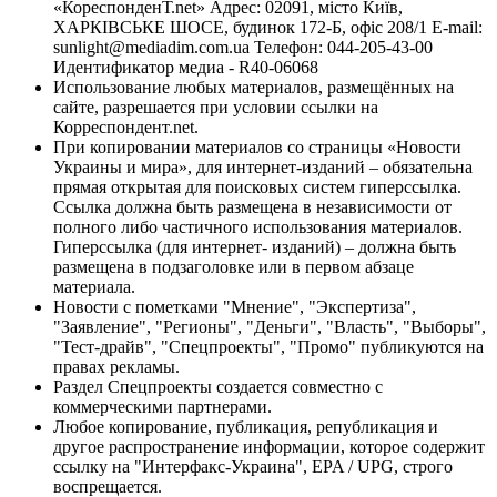
«КореспонденТ.net» Адрес: 02091, місто Київ,
ХАРКІВСЬКЕ ШОСЕ, будинок 172-Б, офіс 208/1 E-mail:
sunlight@mediadim.com.ua
Телефон: 044-205-43-00
Идентификатор медиа - R40-06068
Использование любых материалов, размещённых на
сайте, разрешается при условии ссылки на
Корреспондент.net.
При копировании материалов со страницы «Новости
Украины и мира», для интернет-изданий – обязательна
прямая открытая для поисковых систем гиперссылка.
Ссылка должна быть размещена в независимости от
полного либо частичного использования материалов.
Гиперссылка (для интернет- изданий) – должна быть
размещена в подзаголовке или в первом абзаце
материала.
Новости с пометками "Мнение", "Экспертиза",
"Заявление", "Регионы", "Деньги", "Власть", "Выборы",
"Тест-драйв", "Спецпроекты", "Промо" публикуются на
правах рекламы.
Раздел Спецпроекты создается совместно с
коммерческими партнерами.
Любое копирование, публикация, републикация и
другое распространение информации, которое содержит
ссылку на "Интерфакс-Украина", EPA / UPG, строго
воспрещается.