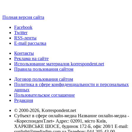
Полная версия сайта
Facebook
Twitter
RSS-ленты
E-mail рассылка
Контакты
Реклама на сайте
Использование материалов korrespondent.net
Правила пользования сайтом
Договор пользования сайтом
Политика в сфере конфиденциальности и персональных
данных
Пользовательское соглашение
Редакция
© 2000-2026, Korrespondent.net
Субъект в сфере онлайн-медиа Название онлайн-медиа -
«КореспонденТ.net» Адрес: 02091, місто Київ,
ХАРКІВСЬКЕ ШОСЕ, будинок 172-Б, офіс 208/1 E-mail:
sunlight@mediadim.com.ua
Телефон: 044-205-43-00