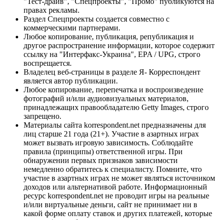
"Тест-драйв", "Спецпроекты", "Промо" публикуются на
правах рекламы.
Раздел Спецпроекты создается совместно с
коммерческими партнерами.
Любое копирование, публикация, републикация и
другое распространение информации, которое содержит
ссылку на "Интерфакс-Украина", EPA / UPG, строго
воспрещается.
Владелец веб-страницы в разделе Я- Корреспондент
является автор публикации.
Любое копирование, перепечатка и воспроизведение
фотографий и/или аудиовизуальных материалов,
принадлежащих правообладателю Getty Images, строго
запрещено.
Материалы сайта korrespondent.net предназначены для
лиц старше 21 года (21+). Участие в азартных играх
может вызвать игровую зависимость. Соблюдайте
правила (принципы) ответственной игры. При
обнаружении первых признаков зависимости
немедленно обратитесь к специалисту. Помните, что
участие в азартных играх не может являться источником
доходов или альтернативой работе. Информационный
ресурс korrespondent.net не проводит игры на реальные
и/или виртуальные деньги, сайт не принимает ни в
какой форме оплату ставок и других платежей, которые