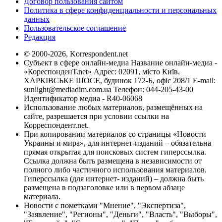
Договор пользования сайтом
Политика в сфере конфиденциальности и персональных
данных
Пользовательское соглашение
Редакция
© 2000-2026, Korrespondent.net
Субъект в сфере онлайн-медиа Название онлайн-медиа -
«КореспонденТ.net» Адрес: 02091, місто Київ,
ХАРКІВСЬКЕ ШОСЕ, будинок 172-Б, офіс 208/1 E-mail:
sunlight@mediadim.com.ua
Телефон: 044-205-43-00
Идентификатор медиа - R40-06068
Использование любых материалов, размещённых на
сайте, разрешается при условии ссылки на
Корреспондент.net.
При копировании материалов со страницы «Новости
Украины и мира», для интернет-изданий – обязательна
прямая открытая для поисковых систем гиперссылка.
Ссылка должна быть размещена в независимости от
полного либо частичного использования материалов.
Гиперссылка (для интернет- изданий) – должна быть
размещена в подзаголовке или в первом абзаце
материала.
Новости с пометками "Мнение", "Экспертиза",
"Заявление", "Регионы", "Деньги", "Власть", "Выборы",