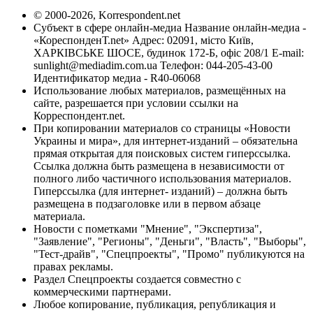
© 2000-2026, Korrespondent.net
Субъект в сфере онлайн-медиа Название онлайн-медиа -
«КореспонденТ.net» Адрес: 02091, місто Київ,
ХАРКІВСЬКЕ ШОСЕ, будинок 172-Б, офіс 208/1 E-mail:
sunlight@mediadim.com.ua
Телефон: 044-205-43-00
Идентификатор медиа - R40-06068
Использование любых материалов, размещённых на
сайте, разрешается при условии ссылки на
Корреспондент.net.
При копировании материалов со страницы «Новости
Украины и мира», для интернет-изданий – обязательна
прямая открытая для поисковых систем гиперссылка.
Ссылка должна быть размещена в независимости от
полного либо частичного использования материалов.
Гиперссылка (для интернет- изданий) – должна быть
размещена в подзаголовке или в первом абзаце
материала.
Новости с пометками "Мнение", "Экспертиза",
"Заявление", "Регионы", "Деньги", "Власть", "Выборы",
"Тест-драйв", "Спецпроекты", "Промо" публикуются на
правах рекламы.
Раздел Спецпроекты создается совместно с
коммерческими партнерами.
Любое копирование, публикация, републикация и