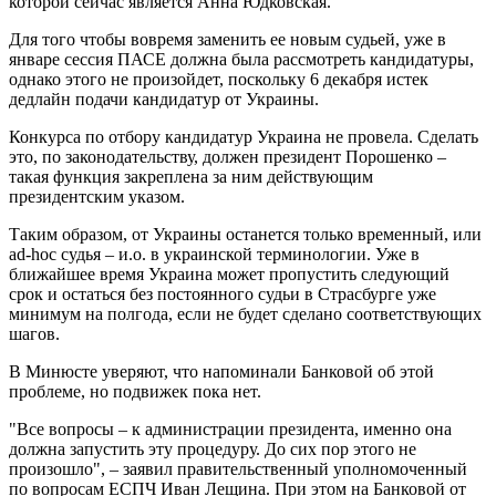
которой сейчас является Анна Юдковская.
Для того чтобы вовремя заменить ее новым судьей, уже в
январе сессия ПАСЕ должна была рассмотреть кандидатуры,
однако этого не произойдет, поскольку 6 декабря истек
дедлайн подачи кандидатур от Украины.
Конкурса по отбору кандидатур Украина не провела. Сделать
это, по законодательству, должен президент Порошенко –
такая функция закреплена за ним действующим
президентским указом.
Таким образом, от Украины останется только временный, или
ad-hoc судья – и.о. в украинской терминологии. Уже в
ближайшее время Украина может пропустить следующий
срок и остаться без постоянного судьи в Страсбурге уже
минимум на полгода, если не будет сделано соответствующих
шагов.
В Минюсте уверяют, что напоминали Банковой об этой
проблеме, но подвижек пока нет.
"Все вопросы – к администрации президента, именно она
должна запустить эту процедуру. До сих пор этого не
произошло", – заявил правительственный уполномоченный
по вопросам ЕСПЧ Иван Лещина. При этом на Банковой от