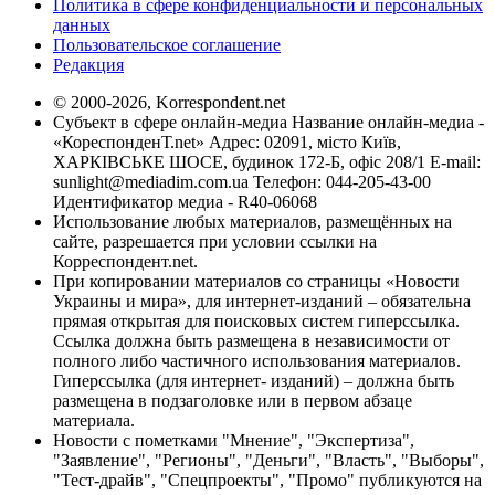
Политика в сфере конфиденциальности и персональных
данных
Пользовательское соглашение
Редакция
© 2000-2026, Korrespondent.net
Субъект в сфере онлайн-медиа Название онлайн-медиа -
«КореспонденТ.net» Адрес: 02091, місто Київ,
ХАРКІВСЬКЕ ШОСЕ, будинок 172-Б, офіс 208/1 E-mail:
sunlight@mediadim.com.ua
Телефон: 044-205-43-00
Идентификатор медиа - R40-06068
Использование любых материалов, размещённых на
сайте, разрешается при условии ссылки на
Корреспондент.net.
При копировании материалов со страницы «Новости
Украины и мира», для интернет-изданий – обязательна
прямая открытая для поисковых систем гиперссылка.
Ссылка должна быть размещена в независимости от
полного либо частичного использования материалов.
Гиперссылка (для интернет- изданий) – должна быть
размещена в подзаголовке или в первом абзаце
материала.
Новости с пометками "Мнение", "Экспертиза",
"Заявление", "Регионы", "Деньги", "Власть", "Выборы",
"Тест-драйв", "Спецпроекты", "Промо" публикуются на