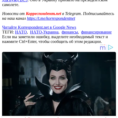
самолете.
Новости от
Корреспондент.net
в Telegram. Подписывайтесь
на наш канал
https://t.me/korrespondentnet
Читайте Korrespondent.net в Google News
ТЕГИ:
НАТО
,
НАТО-Украина
,
финансы
,
финансирование
Если вы заметили ошибку, выделите необходимый текст и
нажмите Ctrl+Enter, чтобы сообщить об этом редакции.