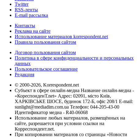
Twitter
RSS-ленты
E-mail рассылка
Контакты
Реклама на сайте
Использование материалов korrespondent.net
Правила пользования сайтом
Договор пользования сайтом
Политика в сфере конфиденциальности и персональных
данных
Пользовательское соглашение
Редакция
© 2000-2026, Korrespondent.net
Субъект в сфере онлайн-медиа Название онлайн-медиа -
«КореспонденТ.net» Адрес: 02091, місто Київ,
ХАРКІВСЬКЕ ШОСЕ, будинок 172-Б, офіс 208/1 E-mail:
sunlight@mediadim.com.ua
Телефон: 044-205-43-00
Идентификатор медиа - R40-06068
Использование любых материалов, размещённых на
сайте, разрешается при условии ссылки на
Корреспондент.net.
При копировании материалов со страницы «Новости