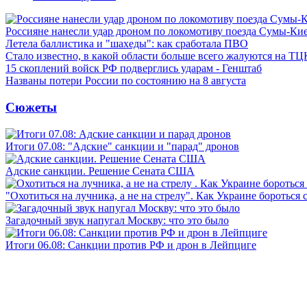
Россияне нанесли удар дроном по локомотиву поезда Сумы-Ки
Летела баллистика и "шахеды": как сработала ПВО
Стало известно, в какой области больше всего жалуются на ТЦ
15 скоплений войск РФ подверглись ударам - Генштаб
Названы потери России по состоянию на 8 августа
Сюжеты
Итоги 07.08: "Адские" санкции и "парад" дронов
Адские санкции. Решение Сената США
"Охотиться на лучника, а не на стрелу". Как Украине бороться 
Загадочный звук напугал Москву: что это было
Итоги 06.08: Санкции против РФ и дрон в Лейпциге