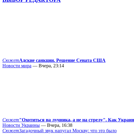
Сюжет
Адские санкции. Решение Сената США
Новости мира
— Вчера, 23:14
Сюжет
"Охотиться на лучника, а не на стрелу". Как Украи
Новости Украины
— Вчера, 16:38
Сюжет
Загадочный звук напугал Москву: что это было