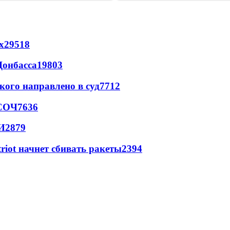
х
29518
Донбасса
19803
кого направлено в суд
7712
 СОЧ
7636
И
2879
triot начнет сбивать ракеты
2394