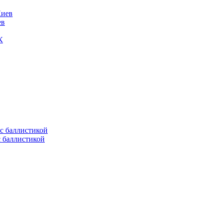
ев
К
с баллистикой