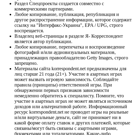
Раздел Спецпроекты создается совместно с
коммерческими партнерами.
Любое копирование, публикация, републикация и
другое распространение информации, которое содержит
ссылку на "Интерфакс-Украина", EPA / UPG, строго
воспрещается.
Владелец веб-страницы в разделе Я- Корреспондент
является автор публикации.
Любое копирование, перепечатка и воспроизведение
фотографий и/или аудиовизуальных материалов,
принадлежащих правообладателю Getty Images, строго
запрещено.
Материалы сайта korrespondent.net предназначены для
лиц старше 21 года (21+). Участие в азартных играх
может вызвать игровую зависимость. Соблюдайте
правила (принципы) ответственной игры. При
обнаружении первых признаков зависимости
немедленно обратитесь к специалисту. Помните, что
участие в азартных играх не может являться источником
доходов или альтернативой работе. Информационный
ресурс korrespondent.net не проводит игры на реальные
и/или виртуальные деньги, сайт не принимает ни в
какой форме оплату ставок и других платежей, которые
связаны/могут быть связаны с азартными играми,
букмекерами или тотализаторами. Какие-либо