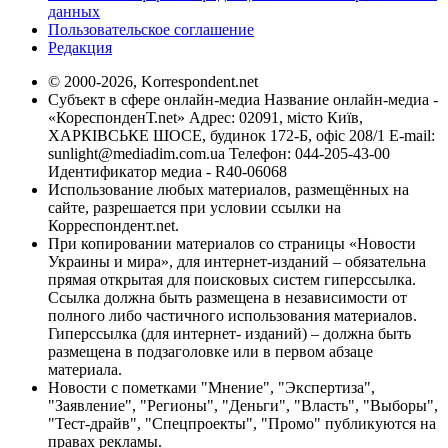
данных
Пользовательское соглашение
Редакция
© 2000-2026, Korrespondent.net
Субъект в сфере онлайн-медиа Название онлайн-медиа -
«КореспонденТ.net» Адрес: 02091, місто Київ,
ХАРКІВСЬКЕ ШОСЕ, будинок 172-Б, офіс 208/1 E-mail:
sunlight@mediadim.com.ua
Телефон: 044-205-43-00
Идентификатор медиа - R40-06068
Использование любых материалов, размещённых на
сайте, разрешается при условии ссылки на
Корреспондент.net.
При копировании материалов со страницы «Новости
Украины и мира», для интернет-изданий – обязательна
прямая открытая для поисковых систем гиперссылка.
Ссылка должна быть размещена в независимости от
полного либо частичного использования материалов.
Гиперссылка (для интернет- изданий) – должна быть
размещена в подзаголовке или в первом абзаце
материала.
Новости с пометками "Мнение", "Экспертиза",
"Заявление", "Регионы", "Деньги", "Власть", "Выборы",
"Тест-драйв", "Спецпроекты", "Промо" публикуются на
правах рекламы.