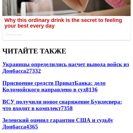
ЧИТАЙТЕ ТАКЖЕ
Украинцы определились насчет вывода войск из
Донбасса
27332
Присвоение средств ПриватБанка: дело
Коломойского направлено в суд
8136
ВСУ получили новое снаряжение Бундесвера:
что входит в комплект
7358
Зеленский оценил гарантии США и судьбу
Донбасса
4365