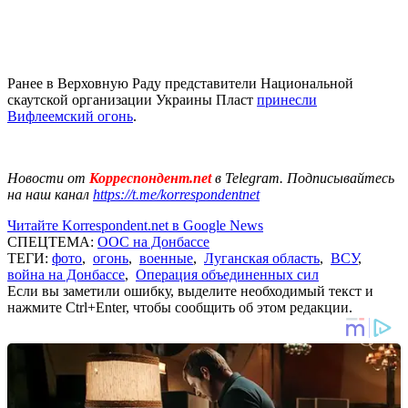
Ранее в Верховную Раду представители Национальной
скаутской организации Украины Пласт
принесли
Вифлеемский огонь
.
Новости от
Корреспондент.net
в Telegram. Подписывайтесь
на наш канал
https://t.me/korrespondentnet
Читайте Korrespondent.net в Google News
СПЕЦТЕМА:
ООС на Донбассе
ТЕГИ:
фото
,
огонь
,
военные
,
Луганская область
,
ВСУ
,
война на Донбассе
,
Операция объединенных сил
Если вы заметили ошибку, выделите необходимый текст и
нажмите Ctrl+Enter, чтобы сообщить об этом редакции.