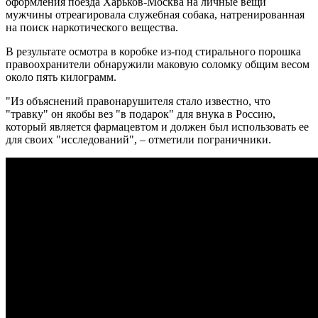
оформления поезда Харьков-Москва на личные вещи
мужчины отреагировала служебная собака, натренированная
на поиск наркотического вещества.
В результате осмотра в коробке из-под стирального порошка
правоохранители обнаружили маковую соломку общим весом
около пять килограмм.
"Из объяснений правонарушителя стало известно, что
"травку" он якобы вез "в подарок" для внука в Россию,
который является фармацевтом и должен был использовать ее
для своих "исследований", – отметили пограничники.