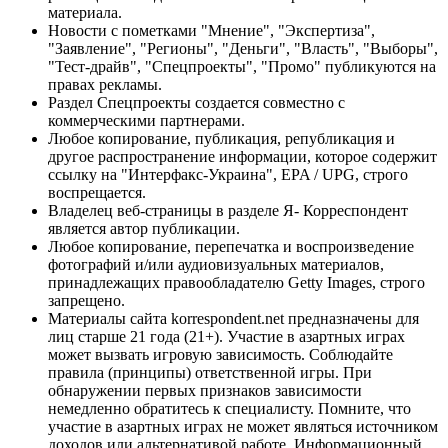
материала.
Новости с пометками "Мнение", "Экспертиза",
"Заявление", "Регионы", "Деньги", "Власть", "Выборы",
"Тест-драйв", "Спецпроекты", "Промо" публикуются на
правах рекламы.
Раздел Спецпроекты создается совместно с
коммерческими партнерами.
Любое копирование, публикация, републикация и
другое распространение информации, которое содержит
ссылку на "Интерфакс-Украина", EPA / UPG, строго
воспрещается.
Владелец веб-страницы в разделе Я- Корреспондент
является автор публикации.
Любое копирование, перепечатка и воспроизведение
фотографий и/или аудиовизуальных материалов,
принадлежащих правообладателю Getty Images, строго
запрещено.
Материалы сайта korrespondent.net предназначены для
лиц старше 21 года (21+). Участие в азартных играх
может вызвать игровую зависимость. Соблюдайте
правила (принципы) ответственной игры. При
обнаружении первых признаков зависимости
немедленно обратитесь к специалисту. Помните, что
участие в азартных играх не может являться источником
доходов или альтернативой работе. Информационный