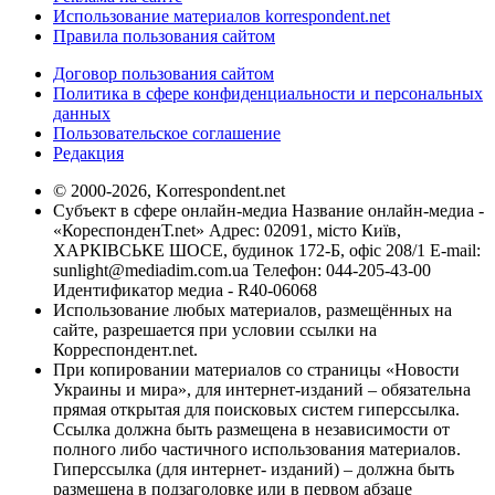
Использование материалов korrespondent.net
Правила пользования сайтом
Договор пользования сайтом
Политика в сфере конфиденциальности и персональных
данных
Пользовательское соглашение
Редакция
© 2000-2026, Korrespondent.net
Субъект в сфере онлайн-медиа Название онлайн-медиа -
«КореспонденТ.net» Адрес: 02091, місто Київ,
ХАРКІВСЬКЕ ШОСЕ, будинок 172-Б, офіс 208/1 E-mail:
sunlight@mediadim.com.ua
Телефон: 044-205-43-00
Идентификатор медиа - R40-06068
Использование любых материалов, размещённых на
сайте, разрешается при условии ссылки на
Корреспондент.net.
При копировании материалов со страницы «Новости
Украины и мира», для интернет-изданий – обязательна
прямая открытая для поисковых систем гиперссылка.
Ссылка должна быть размещена в независимости от
полного либо частичного использования материалов.
Гиперссылка (для интернет- изданий) – должна быть
размещена в подзаголовке или в первом абзаце