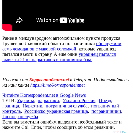
Ранее в международном автомобильном пункте пропуска
Грушев во Львовский области пограничники
обнаружили
семь чемоданов с маковой соломкой
, которые украинец
пытался ввезти в страну. А еще один
украинец пытался
вывезти 21 кг наркотиков в топливном баке
.
Новости от
Корреспондент.net
в Telegram. Подписывайтесь
на наш канал
https://t.me/korrespondentnet
Читайте Korrespondent.net в Google News
ТЕГИ:
Украина
,
наркотики
,
Украина-Россия
,
Поезд
,
граница
,
Наркотик
,
пограничная служба
,
пограничный
контроль
,
Российско-украинская граница
,
пограничники
,
Госпогранслужба
Если вы заметили ошибку, выделите необходимый текст и
нажмите Ctrl+Enter, чтобы сообщить об этом редакции.