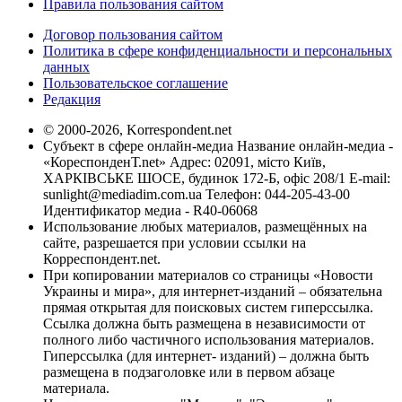
Правила пользования сайтом
Договор пользования сайтом
Политика в сфере конфиденциальности и персональных
данных
Пользовательское соглашение
Редакция
© 2000-2026, Korrespondent.net
Субъект в сфере онлайн-медиа Название онлайн-медиа -
«КореспонденТ.net» Адрес: 02091, місто Київ,
ХАРКІВСЬКЕ ШОСЕ, будинок 172-Б, офіс 208/1 E-mail:
sunlight@mediadim.com.ua
Телефон: 044-205-43-00
Идентификатор медиа - R40-06068
Использование любых материалов, размещённых на
сайте, разрешается при условии ссылки на
Корреспондент.net.
При копировании материалов со страницы «Новости
Украины и мира», для интернет-изданий – обязательна
прямая открытая для поисковых систем гиперссылка.
Ссылка должна быть размещена в независимости от
полного либо частичного использования материалов.
Гиперссылка (для интернет- изданий) – должна быть
размещена в подзаголовке или в первом абзаце
материала.