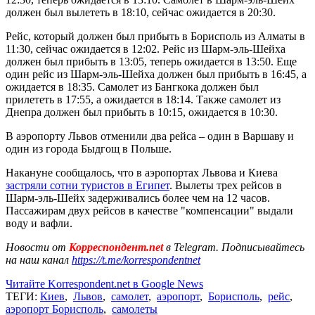
должен был вылететь в 18:10, сейчас ожидается в 20:30.
Рейс, который должен был прибыть в Борисполь из Алматы в
11:30, сейчас ожидается в 12:02. Рейс из Шарм-эль-Шейха
должен был прибыть в 13:05, теперь ожидается в 13:50. Еще
один рейс из Шарм-эль-Шейха должен был прибыть в 16:45, а
ожидается в 18:35. Самолет из Бангкока должен был
прилететь в 17:55, а ожидается в 18:14. Также самолет из
Днепра должен был прибыть в 10:15, ожидается в 10:30.
В аэропорту Львов отменили два рейса – один в Варшаву и
один из города Быдгощ в Польше.
Накануне сообщалось, что в аэропортах Львова и Киева
застряли сотни туристов в Египет
. Вылеты трех рейсов в
Шарм-эль-Шейх задерживались более чем на 12 часов.
Пассажирам двух рейсов в качестве "компенсации" выдали
воду и вафли.
Новости от
Корреспондент.net
в Telegram. Подписывайтесь
на наш канал
https://t.me/korrespondentnet
Читайте Korrespondent.net в Google News
ТЕГИ:
Киев
,
Львов
,
самолет
,
аэропорт
,
Борисполь
,
рейс
,
аэропорт Борисполь
,
самолеты