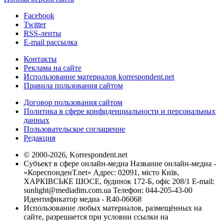
Facebook
Twitter
RSS-ленты
E-mail рассылка
Контакты
Реклама на сайте
Использование материалов korrespondent.net
Правила пользования сайтом
Договор пользования сайтом
Политика в сфере конфиденциальности и персональных
данных
Пользовательское соглашение
Редакция
© 2000-2026, Korrespondent.net
Субъект в сфере онлайн-медиа Название онлайн-медиа -
«КореспонденТ.net» Адрес: 02091, місто Київ,
ХАРКІВСЬКЕ ШОСЕ, будинок 172-Б, офіс 208/1 E-mail:
sunlight@mediadim.com.ua
Телефон: 044-205-43-00
Идентификатор медиа - R40-06068
Использование любых материалов, размещённых на
сайте, разрешается при условии ссылки на