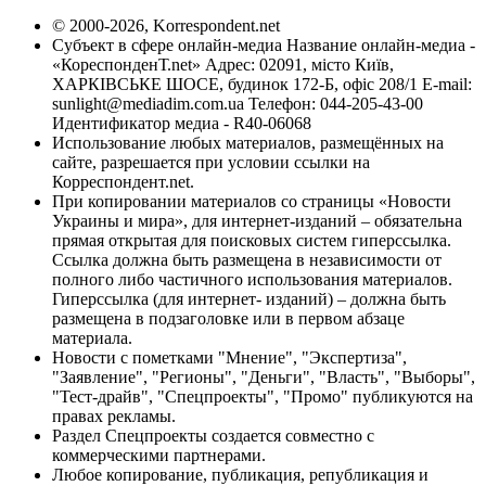
© 2000-2026, Korrespondent.net
Субъект в сфере онлайн-медиа Название онлайн-медиа -
«КореспонденТ.net» Адрес: 02091, місто Київ,
ХАРКІВСЬКЕ ШОСЕ, будинок 172-Б, офіс 208/1 E-mail:
sunlight@mediadim.com.ua
Телефон: 044-205-43-00
Идентификатор медиа - R40-06068
Использование любых материалов, размещённых на
сайте, разрешается при условии ссылки на
Корреспондент.net.
При копировании материалов со страницы «Новости
Украины и мира», для интернет-изданий – обязательна
прямая открытая для поисковых систем гиперссылка.
Ссылка должна быть размещена в независимости от
полного либо частичного использования материалов.
Гиперссылка (для интернет- изданий) – должна быть
размещена в подзаголовке или в первом абзаце
материала.
Новости с пометками "Мнение", "Экспертиза",
"Заявление", "Регионы", "Деньги", "Власть", "Выборы",
"Тест-драйв", "Спецпроекты", "Промо" публикуются на
правах рекламы.
Раздел Спецпроекты создается совместно с
коммерческими партнерами.
Любое копирование, публикация, републикация и