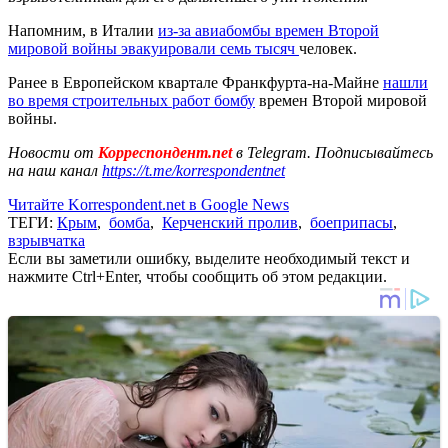
Напомним, в Италии
из-за авиабомбы времен Второй
мировой войны
эвакуировали семь тысяч
человек.
Ранее в Европейском квартале Франкфурта-на-Майне
нашли
во время строительных работ бомбу
времен Второй мировой
войны.
Новости от
Корреспондент.net
в Telegram. Подписывайтесь
на наш канал
https://t.me/korrespondentnet
Читайте Korrespondent.net в Google News
ТЕГИ:
Крым
,
бомба
,
Керченский пролив
,
боеприпасы
,
взрывчатка
Если вы заметили ошибку, выделите необходимый текст и
нажмите Ctrl+Enter, чтобы сообщить об этом редакции.